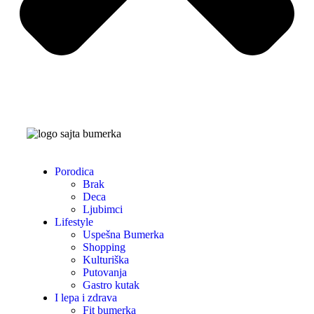
Porodica
Brak
Deca
Ljubimci
Lifestyle
Uspešna Bumerka
Shopping
Kulturiška
Putovanja
Gastro kutak
I lepa i zdrava
Fit bumerka