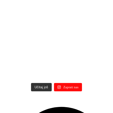
Učitaj još
Zaprati nas