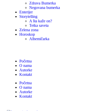
Zdrava Bumerka
Negovana bumerka
Enterijer
Storytelling
A šta kaže on?
Tetka saveta
Zelena zona
Horoskop
Alhemičarka
Početna
O nama
Autorke
Kontakt
Početna
O nama
Autorke
Kontakt