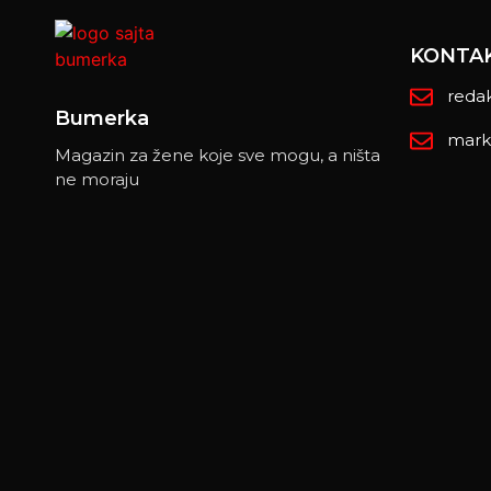
KONTA
reda
Bumerka
mark
Magazin za žene koje sve mogu, a ništa
ne moraju