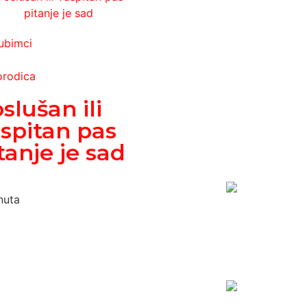
jubimci
orodica
slušan ili
spitan pas
tanje je sad
nuta