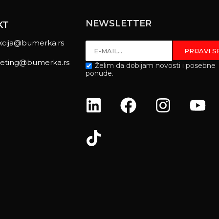
NEWSLETTER
KT
kcija@bumerka.rs
eting@bumerka.rs
Želim da dobijam novosti i posebne
ponude.