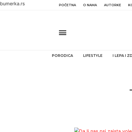
bumerka.rs
POČETNA
O NAMA
AUTORKE
K
PORODICA
LIFESTYLE
I LEPA I 