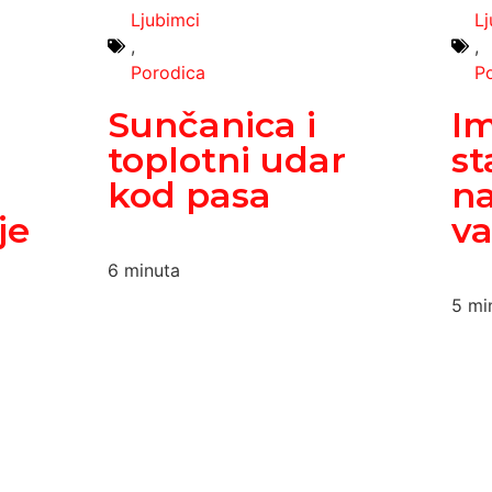
Ljubimci
L
,
,
Porodica
P
u
Sunčanica i
Im
toplotni udar
st
kod pasa
na
je
va
6
minuta
5
mi