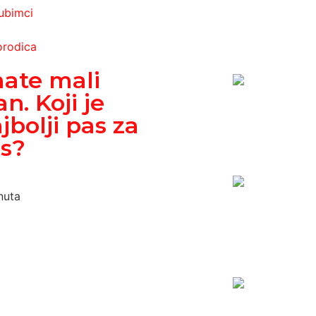
jubimci
orodica
ate mali
an. Koji je
jbolji pas za
s?
nuta