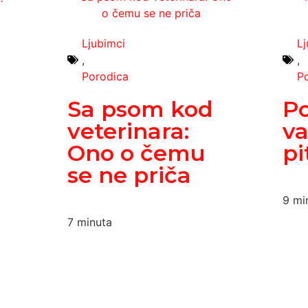
Ljubimci
L
,
,
Porodica
P
Sa psom kod
Po
veterinara:
va
Ono o čemu
pi
se ne priča
9
mi
7
minuta