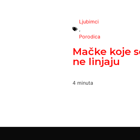
Ljubimci
,
Porodica
Mačke koje s
ne linjaju
4
minuta