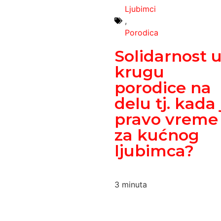
Ljubimci
,
Porodica
Solidarnost 
krugu
porodice na
delu tj. kada 
pravo vreme
za kućnog
ljubimca?
3
minuta