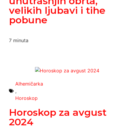
unutrašnjih obrta,
velikih ljubavi i tihe
pobune
7
minuta
Alhemičarka
,
Horoskop
Horoskop za avgust
2024