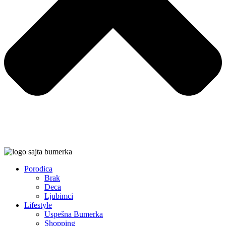
Porodica
Brak
Deca
Ljubimci
Lifestyle
Uspešna Bumerka
Shopping