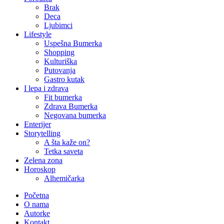
Brak
Deca
Ljubimci
Lifestyle
Uspešna Bumerka
Shopping
Kulturiška
Putovanja
Gastro kutak
I lepa i zdrava
Fit bumerka
Zdrava Bumerka
Negovana bumerka
Enterijer
Storytelling
A šta kaže on?
Tetka saveta
Zelena zona
Horoskop
Alhemičarka
Početna
O nama
Autorke
Kontakt