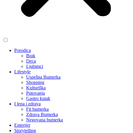
Porodica
Brak
Deca
Ljubimci
Lifestyle
Uspešna Bumerka
Shopping
Kulturiška
Putovanja
Gastro kutak
I lepa i zdrava
Fit bumerka
Zdrava Bumerka
Negovana bumerka
Enterijer
Storytelling