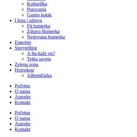
Kulturiška
Putovanja
Gastro kutak
I lepa i zdrava
Fit bumerka
Zdrava Bumerka
Negovana bumerka
Enterijer
Storytelling
A šta kaže on?
Tetka saveta
Zelena zona
Horoskop
Alhemičarka
Početna
O nama
Autorke
Kontakt
Početna
O nama
Autorke
Kontakt