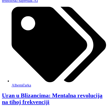
Alhemičarka
Uran u Blizancima: Mentalna revolucija
na tihoj frekvenciji