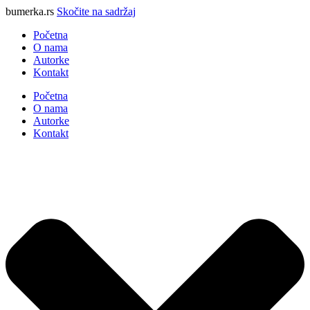
bumerka.rs
Skočite na sadržaj
Početna
O nama
Autorke
Kontakt
Početna
O nama
Autorke
Kontakt