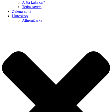
A šta kaže on?
Tetka saveta
Zelena zona
Horoskop
Alhemičarka