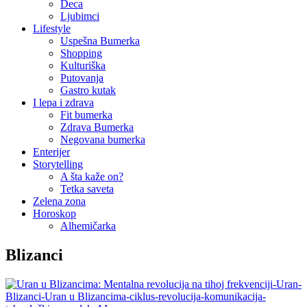
Deca
Ljubimci
Lifestyle
Uspešna Bumerka
Shopping
Kulturiška
Putovanja
Gastro kutak
I lepa i zdrava
Fit bumerka
Zdrava Bumerka
Negovana bumerka
Enterijer
Storytelling
A šta kaže on?
Tetka saveta
Zelena zona
Horoskop
Alhemičarka
Blizanci