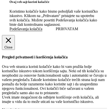
Ovaj veb sajt koristi kolačiće
Koristimo kolačiće kako bismo poboljšali vaše korisničko
iskustvo. Klikom na „Prihvatam“ pristajete na upotrebu
svih kolačića. Možete posetiti Podešavanja kolačića kako
biste dali kontrolisanu saglasnost.
Podešavanja kolačića
PRIHVATAM
Close
Pregled privatnosti i korišćenja kolačića
Ova veb stranica koristi kolačiće kako bi vam pružila bolje
korisničko iskustvo tokom korišćenja sajta. Neki od tih kolačića su
neophodni za osnovne funkcionalnosti sajta i automatski se čuvaju u
vašem pregledaču.Takođe koristimo kolačiće trećih strana koji nam
pomažu da bolje razumemo kako koristite sajt i da unapredimo
njegovu funkcionalnost. Ovi kolačići biće sačuvani u vašem
pregledaču samo ako na to pristanete.
Uvek imate mogućnost da odbijete korišćenje ovih kolačića, ali
imajte u vidu da to može uticati na vaše korisničko iskustvo.