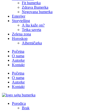
Fit bumerka
Zdrava Bumerka
Negovana bumerka
Enterijer
Storytelling
A šta kaže on?
Tetka saveta
Zelena zona
Horoskop
Alhemičarka
Početna
O nama
Autorke
Kontakt
Početna
O nama
Autorke
Kontakt
Porodica
Brak