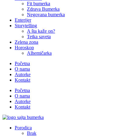
Fit bumerka
Zdrava Bumerka
Negovana bumerka
Enterijer
Storytelling
A šta kaže on?
Tetka saveta
Zelena zona
Horoskop
Alhemičarka
Početna
O nama
Autorke
Kontakt
Početna
O nama
Autorke
Kontakt
Porodica
Brak