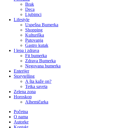
Brak
Deca
Ljubimci
Lifestyle
Uspešna Bumerka
Shopping
Kulturiška
Putovanja
Gastro kutak
I lepa i zdrava
Fit bumerka
Zdrava Bumerka
Negovana bumerka
Enterijer
Storytelling
A šta kaže on?
Tetka saveta
Zelena zona
Horoskop
Alhemičarka
Početna
O nama
Autorke
Kontakt