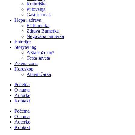
Kulturiška
Putovanja
Gastro kutak
I lepa i zdrava
Fit bumerka
Zdrava Bumerka
Negovana bumerka
Enterijer
Storytelling
A šta kaže on?
Tetka saveta
Zelena zona
Horoskop
Alhemičarka
Početna
O nama
Autorke
Kontakt
Početna
O nama
Autorke
Kontakt