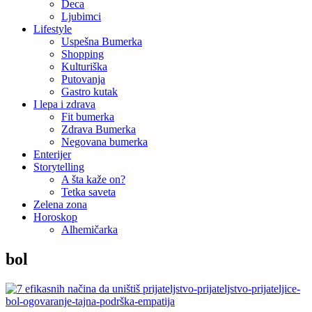
Deca
Ljubimci
Lifestyle
Uspešna Bumerka
Shopping
Kulturiška
Putovanja
Gastro kutak
I lepa i zdrava
Fit bumerka
Zdrava Bumerka
Negovana bumerka
Enterijer
Storytelling
A šta kaže on?
Tetka saveta
Zelena zona
Horoskop
Alhemičarka
bol