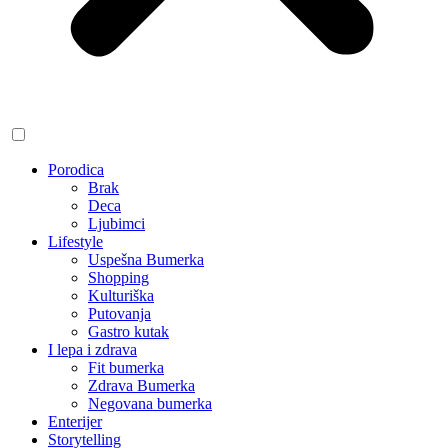
Porodica
Brak
Deca
Ljubimci
Lifestyle
Uspešna Bumerka
Shopping
Kulturiška
Putovanja
Gastro kutak
I lepa i zdrava
Fit bumerka
Zdrava Bumerka
Negovana bumerka
Enterijer
Storytelling