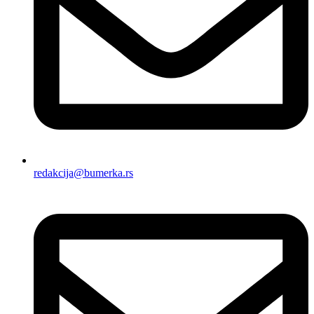
redakcija@bumerka.rs