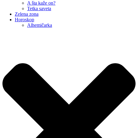
A šta kaže on?
Tetka saveta
Zelena zona
Horoskop
Alhemičarka