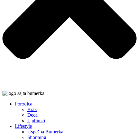
Porodica
Brak
Deca
Ljubimci
Lifestyle
Uspešna Bumerka
Shopping