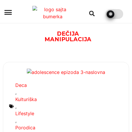
bumerka.rs
DEČIJA
MANIPULACIJA
Deca
,
Kulturiška
,
Lifestyle
,
Porodica