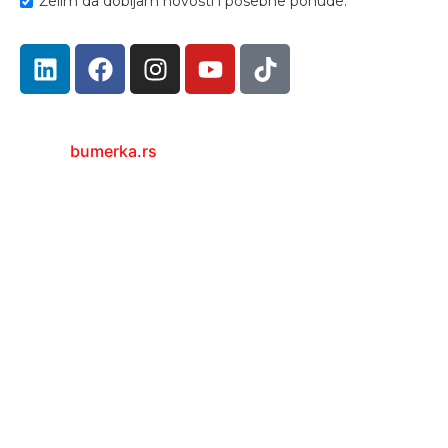
Želim da dobijam novosti i posebne ponude.
bumerka.rs