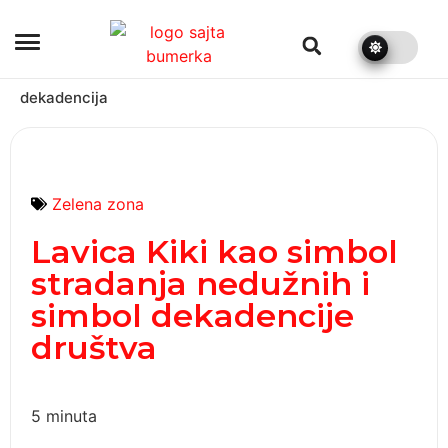
bumerka.rs
dekadencija
Zelena zona
Lavica Kiki kao simbol
stradanja nedužnih i
simbol dekadencije
društva
5
minuta