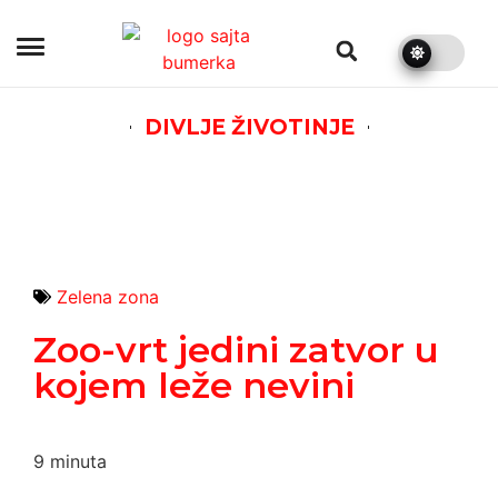
bumerka.rs
DIVLJE ŽIVOTINJE
Zelena zona
Zoo-vrt jedini zatvor u
kojem leže nevini
9
minuta