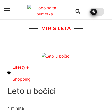
bumerka.rs
MIRIS LETA
Lifestyle
,
Shopping
Leto u bočici
4
minuta