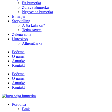
Fit bumerka
Zdrava Bumerka
Negovana bumerka
Enterijer
Storytelling
A šta kaže on?
Tetka saveta
Zelena zona
Horoskop
Alhemičarka
Početna
O nama
Autorke
Kontakt
Početna
O nama
Autorke
Kontakt
Porodica
Brak