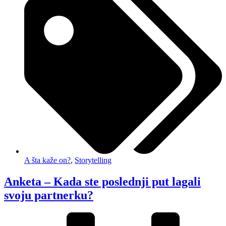
A šta kaže on?
,
Storytelling
Anketa – Kada ste poslednji put lagali
svoju partnerku?