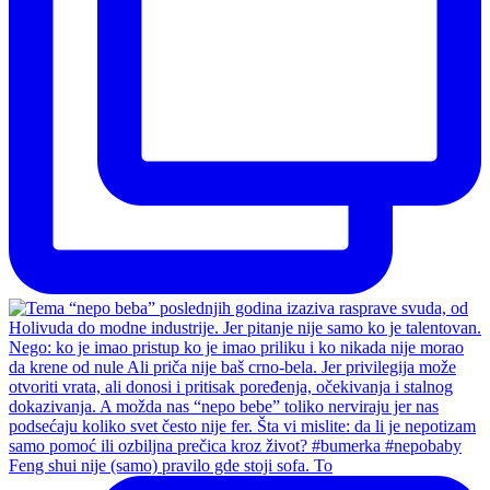
Feng shui nije (samo) pravilo gde stoji sofa. To