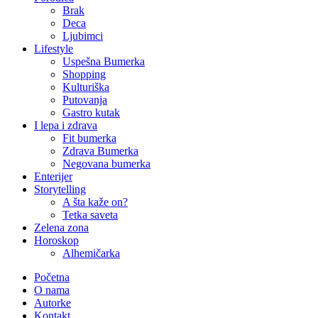
Brak
Deca
Ljubimci
Lifestyle
Uspešna Bumerka
Shopping
Kulturiška
Putovanja
Gastro kutak
I lepa i zdrava
Fit bumerka
Zdrava Bumerka
Negovana bumerka
Enterijer
Storytelling
A šta kaže on?
Tetka saveta
Zelena zona
Horoskop
Alhemičarka
Početna
O nama
Autorke
Kontakt