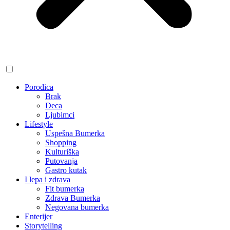
Porodica
Brak
Deca
Ljubimci
Lifestyle
Uspešna Bumerka
Shopping
Kulturiška
Putovanja
Gastro kutak
I lepa i zdrava
Fit bumerka
Zdrava Bumerka
Negovana bumerka
Enterijer
Storytelling