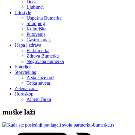
Deca
Ljubimci
Lifestyle
Uspešna Bumerka
Shopping
Kulturiška
Putovanja
Gastro kutak
I lepa i zdrava
Fit bumerka
Zdrava Bumerka
Negovana bumerka
Enterijer
Storytelling
A šta kaže on?
Tetka saveta
Zelena zona
Horoskop
Alhemičarka
muške laži