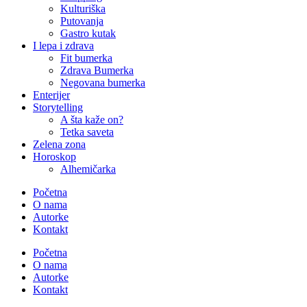
Kulturiška
Putovanja
Gastro kutak
I lepa i zdrava
Fit bumerka
Zdrava Bumerka
Negovana bumerka
Enterijer
Storytelling
A šta kaže on?
Tetka saveta
Zelena zona
Horoskop
Alhemičarka
Početna
O nama
Autorke
Kontakt
Početna
O nama
Autorke
Kontakt