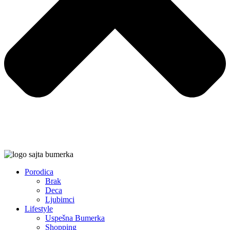
Porodica
Brak
Deca
Ljubimci
Lifestyle
Uspešna Bumerka
Shopping