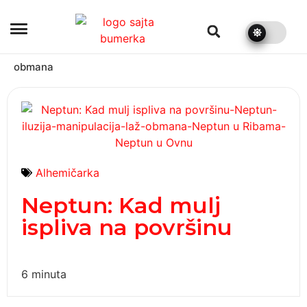
bumerka.rs
obmana
Alhemičarka
Neptun: Kad mulj
ispliva na površinu
6
minuta