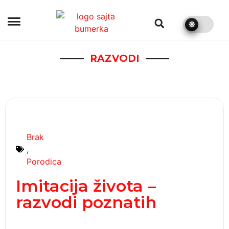
bumerka.rs
RAZVODI
Brak
,
Porodica
Imitacija života –
razvodi poznatih