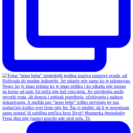
Feng shui nije (samo) pravilo gde stoji sofa. To