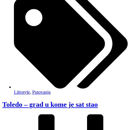
Lifestyle
,
Putovanja
Toledo – grad u kome je sat stao