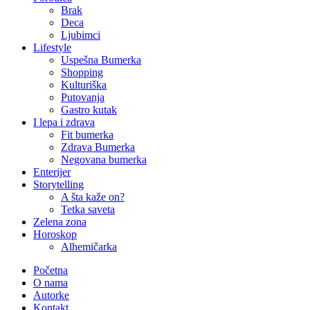
Brak
Deca
Ljubimci
Lifestyle
Uspešna Bumerka
Shopping
Kulturiška
Putovanja
Gastro kutak
I lepa i zdrava
Fit bumerka
Zdrava Bumerka
Negovana bumerka
Enterijer
Storytelling
A šta kaže on?
Tetka saveta
Zelena zona
Horoskop
Alhemičarka
Početna
O nama
Autorke
Kontakt