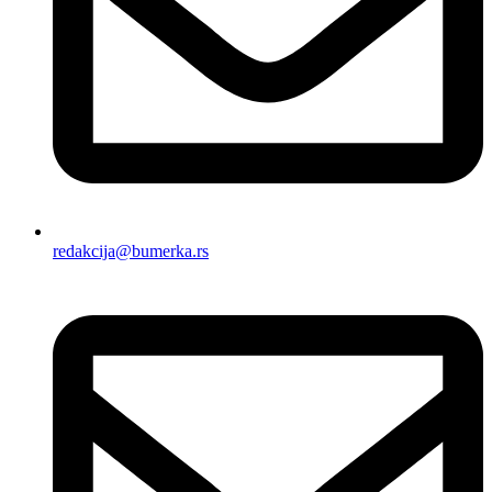
redakcija@bumerka.rs