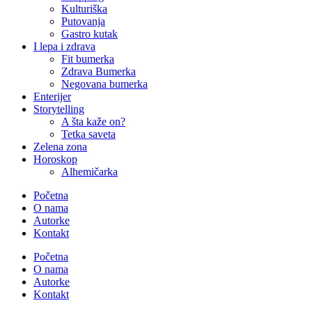
Kulturiška
Putovanja
Gastro kutak
I lepa i zdrava
Fit bumerka
Zdrava Bumerka
Negovana bumerka
Enterijer
Storytelling
A šta kaže on?
Tetka saveta
Zelena zona
Horoskop
Alhemičarka
Početna
O nama
Autorke
Kontakt
Početna
O nama
Autorke
Kontakt