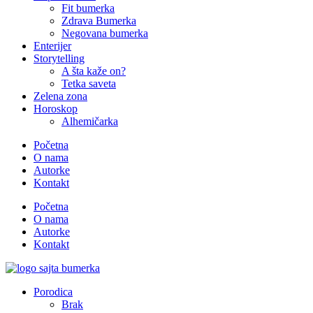
Fit bumerka
Zdrava Bumerka
Negovana bumerka
Enterijer
Storytelling
A šta kaže on?
Tetka saveta
Zelena zona
Horoskop
Alhemičarka
Početna
O nama
Autorke
Kontakt
Početna
O nama
Autorke
Kontakt
Porodica
Brak