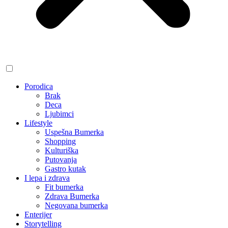
Porodica
Brak
Deca
Ljubimci
Lifestyle
Uspešna Bumerka
Shopping
Kulturiška
Putovanja
Gastro kutak
I lepa i zdrava
Fit bumerka
Zdrava Bumerka
Negovana bumerka
Enterijer
Storytelling