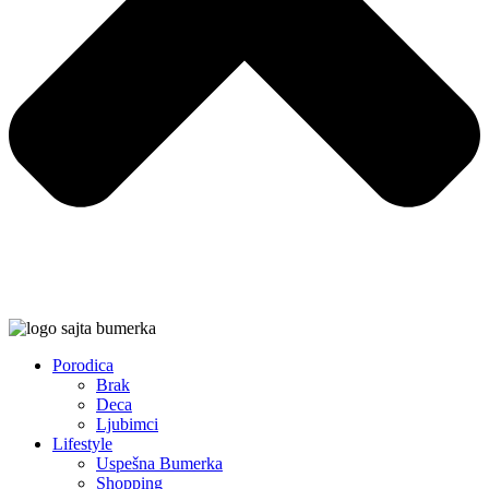
Porodica
Brak
Deca
Ljubimci
Lifestyle
Uspešna Bumerka
Shopping