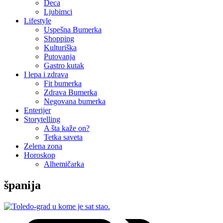
Deca
Ljubimci
Lifestyle
Uspešna Bumerka
Shopping
Kulturiška
Putovanja
Gastro kutak
I lepa i zdrava
Fit bumerka
Zdrava Bumerka
Negovana bumerka
Enterijer
Storytelling
A šta kaže on?
Tetka saveta
Zelena zona
Horoskop
Alhemičarka
španija