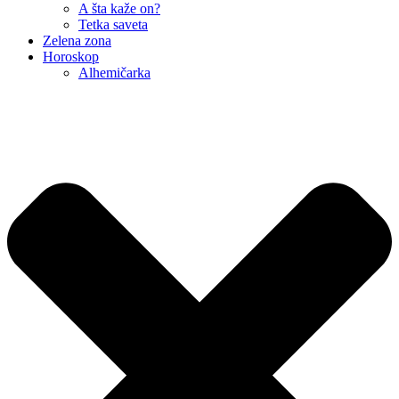
A šta kaže on?
Tetka saveta
Zelena zona
Horoskop
Alhemičarka