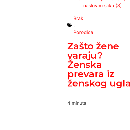
Brak
,
Porodica
Zašto žene
varaju?
Ženska
prevara iz
ženskog ugla
4
minuta