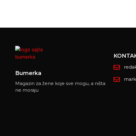
KONTA
reda
Bumerka
mark
Magazin za žene koje sve mogu, a ništa
ne moraju