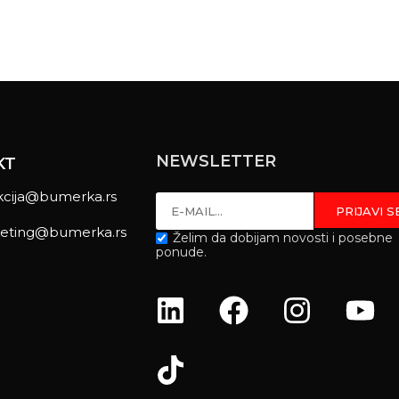
NEWSLETTER
KT
kcija@bumerka.rs
eting@bumerka.rs
Želim da dobijam novosti i posebne
ponude.