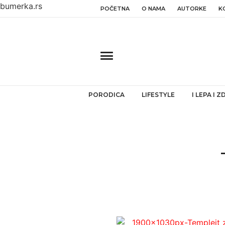
bumerka.rs
POČETNA
O NAMA
AUTORKE
K
PORODICA
LIFESTYLE
I LEPA I 