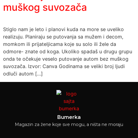
muškog suvozača
Stiglo nam je leto i planovi kuda na more se uveliko
realizuju. Planiraju se putovanja sa mužem i decom,
momkom ili prijateljicama koje su solo ili žele da
odmore- znate od koga. Ukoliko spadaš u drugu grupu
onda te očekuje veselo putovanje autom bez muškog
suvozača. Izvor: Canva Godinama se veliki broj ljudi
odluči autom […]
Bumerka
Magazin za žene koje sve mogu, a ništa ne moraju