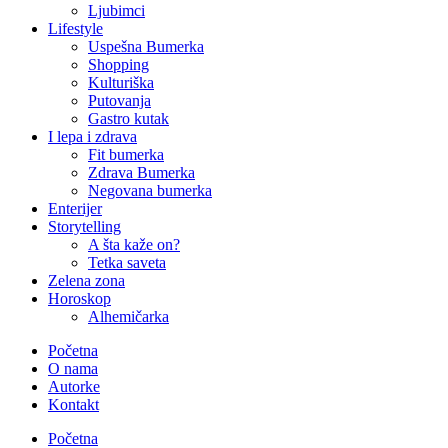
Ljubimci
Lifestyle
Uspešna Bumerka
Shopping
Kulturiška
Putovanja
Gastro kutak
I lepa i zdrava
Fit bumerka
Zdrava Bumerka
Negovana bumerka
Enterijer
Storytelling
A šta kaže on?
Tetka saveta
Zelena zona
Horoskop
Alhemičarka
Početna
O nama
Autorke
Kontakt
Početna