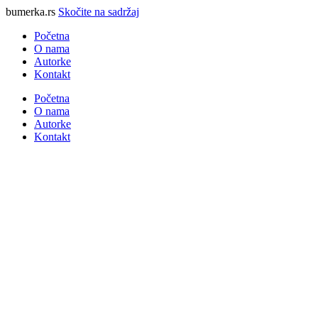
bumerka.rs
Skočite na sadržaj
Početna
O nama
Autorke
Kontakt
Početna
O nama
Autorke
Kontakt