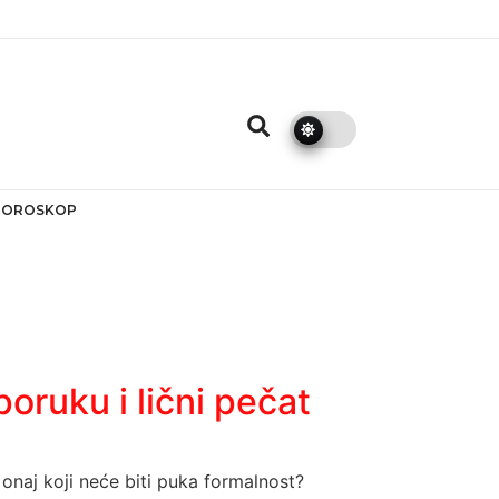
HOROSKOP
oruku i lični pečat
 onaj koji neće biti puka formalnost?