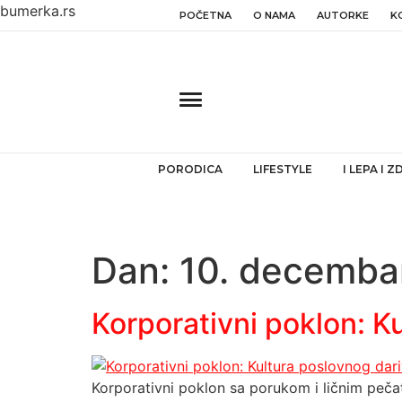
bumerka.rs
POČETNA
O NAMA
AUTORKE
K
PORODICA
LIFESTYLE
I LEPA I 
Dan:
10. decemba
Korporativni poklon: Ku
Korporativni poklon sa porukom i ličnim pečat