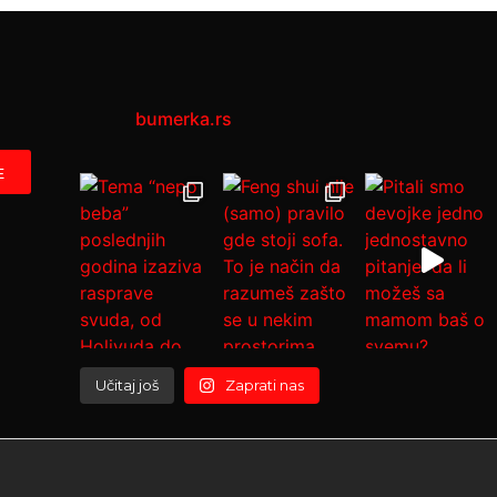
bumerka.rs
Učitaj još
Zaprati nas