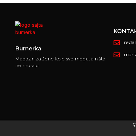
KONTA
reda
Bumerka
mark
Magazin za žene koje sve mogu, a ništa
ne moraju