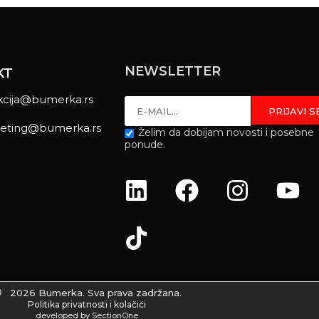
NEWSLETTER
KT
kcija@bumerka.rs
eting@bumerka.rs
Želim da dobijam novosti i posebne
ponude.
2026 Bumerka. Sva prava zadržana.
Politika privatnosti i kolačići
developed by SectionOne