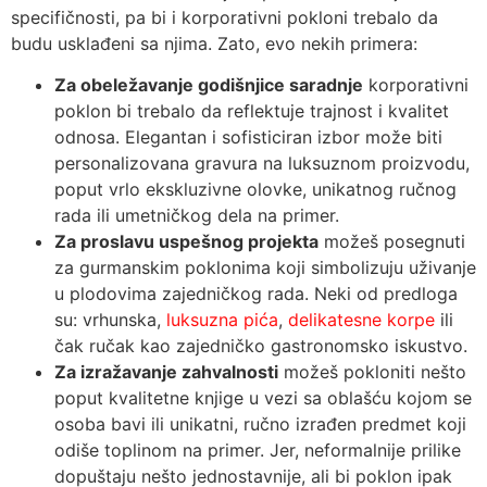
specifičnosti, pa bi i korporativni pokloni trebalo da
budu usklađeni sa njima. Zato, evo nekih primera:
Za obeležavanje godišnjice saradnje
korporativni
poklon bi trebalo da reflektuje trajnost i kvalitet
odnosa. Elegantan i sofisticiran izbor može biti
personalizovana gravura na luksuznom proizvodu,
poput vrlo ekskluzivne olovke, unikatnog ručnog
rada ili umetničkog dela na primer.
Za proslavu uspešnog projekta
možeš posegnuti
za gurmanskim poklonima koji simbolizuju uživanje
u plodovima zajedničkog rada. Neki od predloga
su: vrhunska,
luksuzna pića
,
delikatesne korpe
ili
čak ručak kao zajedničko gastronomsko iskustvo.
Za izražavanje zahvalnosti
možeš pokloniti nešto
poput kvalitetne knjige u vezi sa oblašću kojom se
osoba bavi ili unikatni, ručno izrađen predmet koji
odiše toplinom na primer. Jer, neformalnije prilike
dopuštaju nešto jednostavnije, ali bi poklon ipak