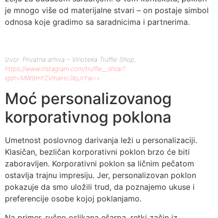
je mnogo više od materijalne stvari – on postaje simbol
odnosa koje gradimo sa saradnicima i partnerima.
Izvor: Privatna arhiva – Vinoteka Truffle Shop,
https://www.instagram.com/truffle__shop?
igsh=MW9mY2VmaHc3bjJrYw==
Moć personalizovanog
korporativnog poklona
Umetnost poslovnog darivanja leži u personalizaciji.
Klasičan, bezličan korporativni poklon brzo će biti
zaboravljen. Korporativni poklon sa ličnim pečatom
ostavlja trajnu impresiju. Jer, personalizovan poklon
pokazuje da smo uložili trud, da poznajemo ukuse i
preferencije osobe kojoj poklanjamo.
Na primer, ručno oslikana ešarpa, retki začin iz