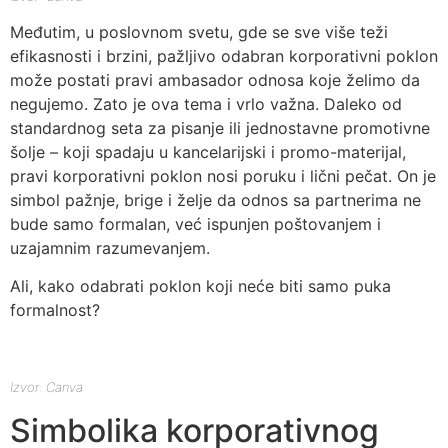
Međutim, u poslovnom svetu, gde se sve više teži
efikasnosti i brzini, pažljivo odabran korporativni poklon
može postati pravi ambasador odnosa koje želimo da
negujemo. Zato je ova tema i vrlo važna. Daleko od
standardnog seta za pisanje ili jednostavne promotivne
šolje – koji spadaju u kancelarijski i promo-materijal,
pravi korporativni poklon nosi poruku i lični pečat. On je
simbol pažnje, brige i želje da odnos sa partnerima ne
bude samo formalan, već ispunjen poštovanjem i
uzajamnim razumevanjem.
Ali, kako odabrati poklon koji neće biti samo puka
formalnost?
Izvor: Canva
Simbolika korporativnog