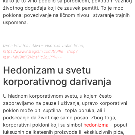
kako je to vino podelio sa porodicom, povodom važnog
životnog događaja koji će zauvek pamtiti. To je moć
poklona: povezivanje na ličnom nivou i stvaranje trajnih
uspomena.
Izvor: Privatna arhiva – Vinoteka Truffle Shop,
https://www.instagram.com/truffle__shop?
igsh=MW9mY2VmaHc3bjJrYw==
Hedonizam u svetu
korporativnog darivanja
U hladnom korporativnom svetu, u kojem često
zaboravljamo na pauze i uživanja, upravo korporativni
poklon može biti suptilna i topla poruka, ali i
podsećanje da život nije samo posao. Zbog toga,
korporativni pokloni koji su simbol
hedonizma
– poput
luksuznih delikatesnih proizvoda ili ekskluzivnih pića,