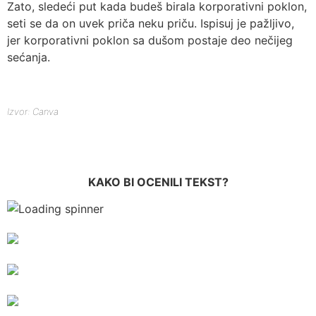
Zato, sledeći put kada budeš birala korporativni poklon,
seti se da on uvek priča neku priču. Ispisuj je pažljivo,
jer korporativni poklon sa dušom postaje deo nečijeg
sećanja.
Izvor: Canva
KAKO BI OCENILI TEKST?