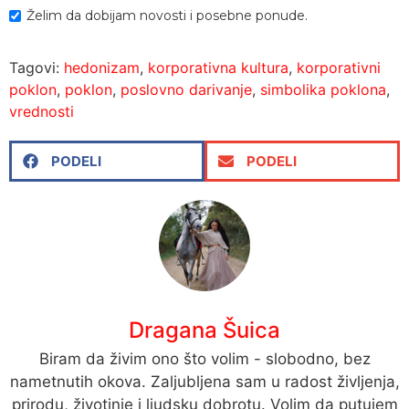
Želim da dobijam novosti i posebne ponude.
Tagovi:
hedonizam
,
korporativna kultura
,
korporativni
poklon
,
poklon
,
poslovno darivanje
,
simbolika poklona
,
vrednosti
PODELI
PODELI
Dragana Šuica
Biram da živim ono što volim - slobodno, bez
nametnutih okova. Zaljubljena sam u radost življenja,
prirodu, životinje i ljudsku dobrotu. Volim da putujem