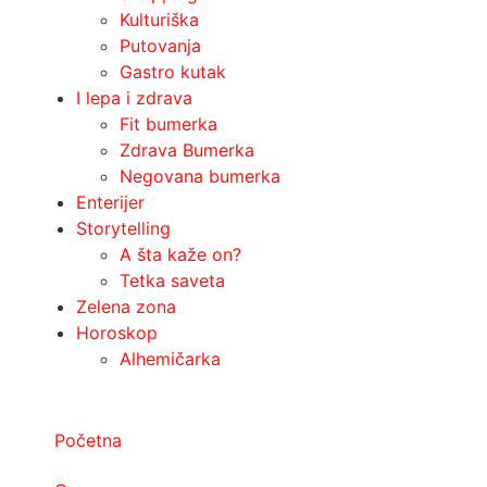
Kulturiška
Putovanja
Gastro kutak
I lepa i zdrava
Fit bumerka
Zdrava Bumerka
Negovana bumerka
Enterijer
Storytelling
A šta kaže on?
Tetka saveta
Zelena zona
Horoskop
Alhemičarka
Početna