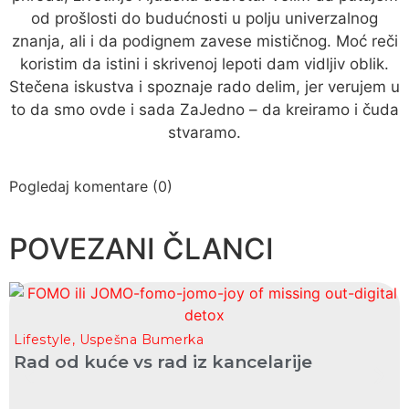
od prošlosti do budućnosti u polju univerzalnog
znanja, ali i da podignem zavese mističnog. Moć reči
koristim da istini i skrivenoj lepoti dam vidljiv oblik.
Stečena iskustva i spoznaje rado delim, jer verujem u
to da smo ovde i sada ZaJedno – da kreiramo i čuda
stvaramo.
Pogledaj komentare (0)
POVEZANI ČLANCI
Lifestyle
,
Uspešna Bumerka
Rad od kuće vs rad iz kancelarije