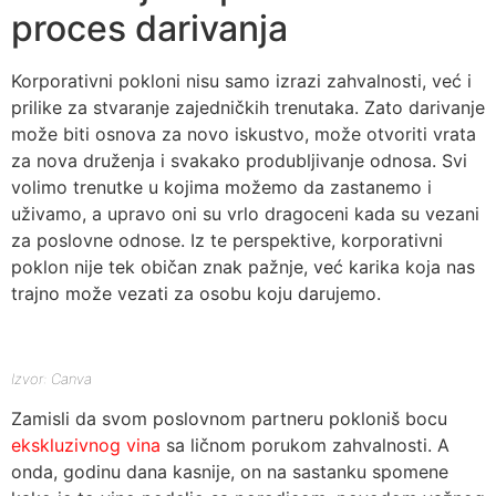
proces darivanja
Korporativni pokloni nisu samo izrazi zahvalnosti, već i
prilike za stvaranje zajedničkih trenutaka. Zato darivanje
može biti osnova za novo iskustvo, može otvoriti vrata
za nova druženja i svakako produbljivanje odnosa. Svi
volimo trenutke u kojima možemo da zastanemo i
uživamo, a upravo oni su vrlo dragoceni kada su vezani
za poslovne odnose. Iz te perspektive, korporativni
poklon nije tek običan znak pažnje, već karika koja nas
trajno može vezati za osobu koju darujemo.
Izvor: Canva
Zamisli da svom poslovnom partneru pokloniš bocu
ekskluzivnog vina
sa ličnom porukom zahvalnosti. A
onda, godinu dana kasnije, on na sastanku spomene