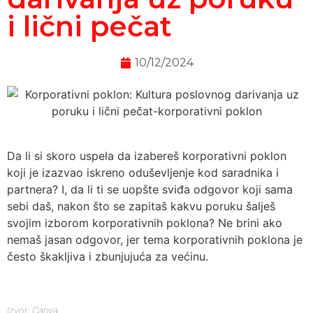
i lični pečat
10/12/2024
Da li si skoro uspela da izabereš korporativni poklon
koji je izazvao iskreno oduševljenje kod saradnika i
partnera? I, da li ti se uopšte sviđa odgovor koji sama
sebi daš, nakon što se zapitaš kakvu poruku šalješ
svojim izborom korporativnih poklona? Ne brini ako
nemaš jasan odgovor, jer tema korporativnih poklona je
često škakljiva i zbunjujuća za većinu.
Izvor: Canva