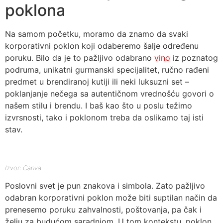
poklona
Na samom početku, moramo da znamo da svaki
korporativni poklon koji odaberemo šalje određenu
poruku. Bilo da je to pažljivo odabrano
vino
iz poznatog
podruma, unikatni gurmanski specijalitet, ručno rađeni
predmet u brendiranoj kutiji ili neki luksuzni set –
poklanjanje nečega sa autentičnom vrednošću govori o
našem stilu i brendu. I baš kao što u poslu težimo
izvrsnosti, tako i poklonom treba da oslikamo taj isti
stav.
Izvor: Canva
Poslovni svet je pun znakova i simbola. Zato pažljivo
odabran korporativni poklon može biti suptilan način da
prenesemo poruku zahvalnosti, poštovanja, pa čak i
želju za budućom saradnjom. U tom kontekstu, poklon