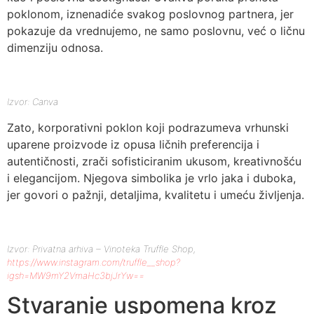
poklonom, iznenadiće svakog poslovnog partnera, jer
pokazuje da vrednujemo, ne samo poslovnu, već o ličnu
dimenziju odnosa.
Izvor: Canva
Zato, korporativni poklon koji podrazumeva vrhunski
uparene proizvode iz opusa ličnih preferencija i
autentičnosti, zrači sofisticiranim ukusom, kreativnošću
i elegancijom. Njegova simbolika je vrlo jaka i duboka,
jer govori o pažnji, detaljima, kvalitetu i umeću življenja.
Izvor: Privatna arhiva – Vinoteka Truffle Shop,
https://www.instagram.com/truffle__shop?
igsh=MW9mY2VmaHc3bjJrYw==
Stvaranje uspomena kroz