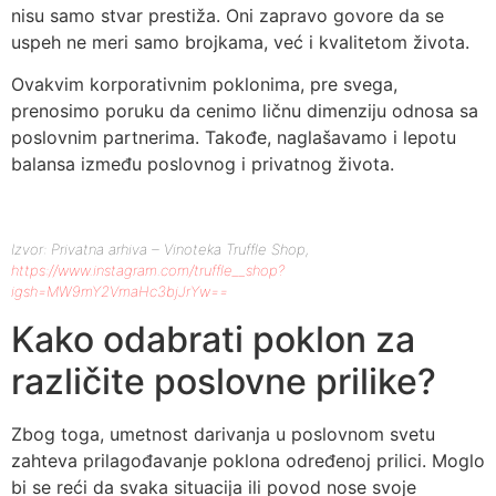
nisu samo stvar prestiža. Oni zapravo govore da se
uspeh ne meri samo brojkama, već i kvalitetom života.
Ovakvim korporativnim poklonima, pre svega,
prenosimo poruku da cenimo ličnu dimenziju odnosa sa
poslovnim partnerima. Takođe, naglašavamo i lepotu
balansa između poslovnog i privatnog života.
Izvor: Privatna arhiva – Vinoteka Truffle Shop,
https://www.instagram.com/truffle__shop?
igsh=MW9mY2VmaHc3bjJrYw==
Kako odabrati poklon za
različite poslovne prilike?
Zbog toga, umetnost darivanja u poslovnom svetu
zahteva prilagođavanje poklona određenoj prilici. Moglo
bi se reći da svaka situacija ili povod nose svoje