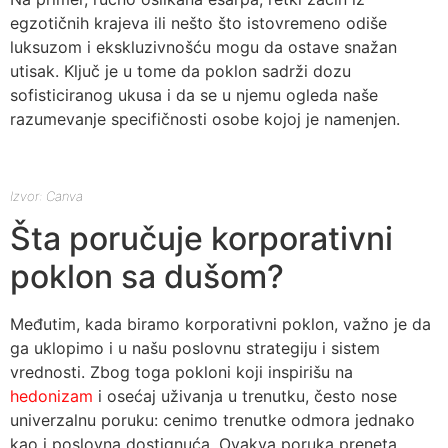
egzotičnih krajeva ili nešto što istovremeno odiše
luksuzom i ekskluzivnošću mogu da ostave snažan
utisak. Ključ je u tome da poklon sadrži dozu
sofisticiranog ukusa i da se u njemu ogleda naše
razumevanje specifičnosti osobe kojoj je namenjen.
Izvor: Canva
Šta poručuje korporativni
poklon sa dušom?
Međutim, kada biramo korporativni poklon, važno je da
ga uklopimo i u našu poslovnu strategiju i sistem
vrednosti. Zbog toga pokloni koji inspirišu na
hedonizam
i osećaj uživanja u trenutku, često nose
univerzalnu poruku: cenimo trenutke odmora jednako
kao i poslovna dostignuća. Ovakva poruka preneta