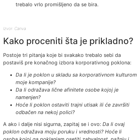
trebalo vrlo promišljeno da se bira.
Izvor: Canva
Kako proceniti šta je prikladno?
Postoje tri pitanja koje bi svakako trebalo sebi da
postaviš pre konačnog izbora korporativnog poklona:
Da li je poklon u skladu sa korporativnom kulturom
moje kompanije?
Da li odražava lične afinitete osobe kojoj je
namenjen?
Hoće li poklon ostaviti trajni utisak ili će završiti
odbačen na nekoj polici?
A ako i dalje nisi sigurna, zapitaj se i ovo:
Da li ovaj
poklon odražava moju poruku i vrednosti? Hoće li
osoba kojoj ga poklanjam osetiti zahvalnost, pažnju i