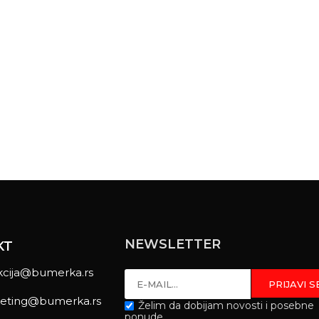
NEWSLETTER
KT
kcija@bumerka.rs
eting@bumerka.rs
Želim da dobijam novosti i posebne
ponude.