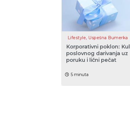
Lifestyle
,
Uspešna Bumerka
Korporativni poklon: Kul
poslovnog darivanja uz
poruku i lični pečat
5
minuta