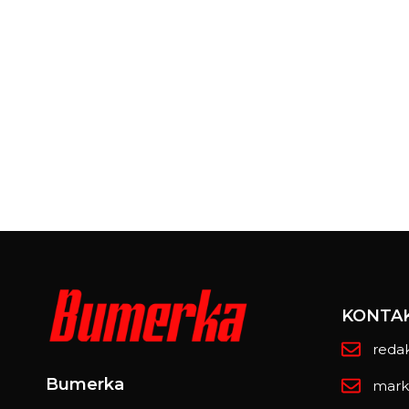
KONTA
reda
Bumerka
mark