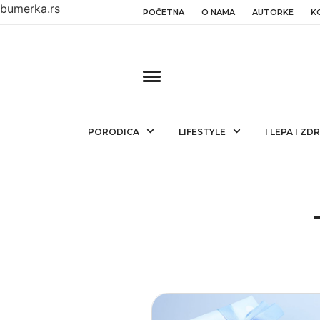
bumerka.rs
POČETNA
O NAMA
AUTORKE
K
PORODICA
LIFESTYLE
I LEPA I ZD