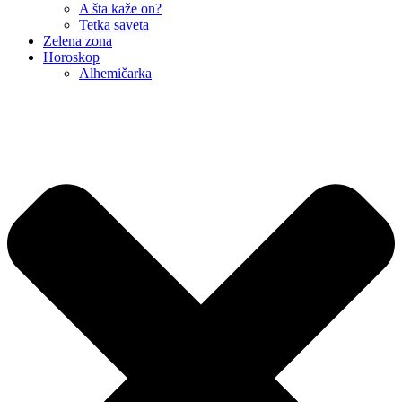
A šta kaže on?
Tetka saveta
Zelena zona
Horoskop
Alhemičarka