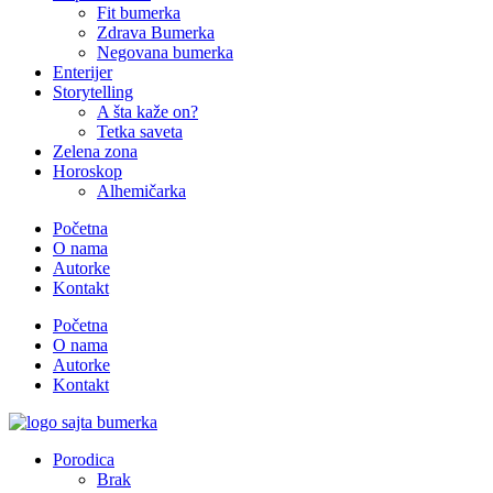
Fit bumerka
Zdrava Bumerka
Negovana bumerka
Enterijer
Storytelling
A šta kaže on?
Tetka saveta
Zelena zona
Horoskop
Alhemičarka
Početna
O nama
Autorke
Kontakt
Početna
O nama
Autorke
Kontakt
Porodica
Brak