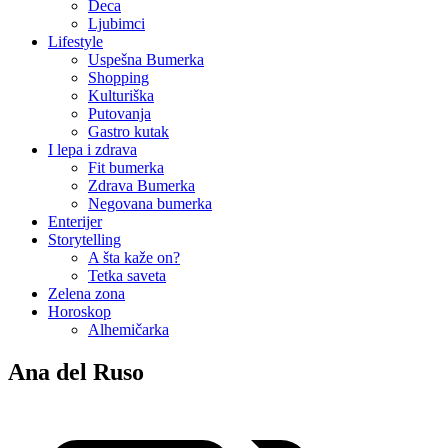
Deca
Ljubimci
Lifestyle
Uspešna Bumerka
Shopping
Kulturiška
Putovanja
Gastro kutak
I lepa i zdrava
Fit bumerka
Zdrava Bumerka
Negovana bumerka
Enterijer
Storytelling
A šta kaže on?
Tetka saveta
Zelena zona
Horoskop
Alhemičarka
Ana del Ruso