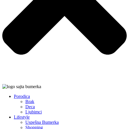
Porodica
Brak
Deca
Ljubimci
Lifestyle
Uspešna Bumerka
Shopping