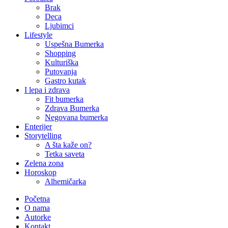
Brak
Deca
Ljubimci
Lifestyle
Uspešna Bumerka
Shopping
Kulturiška
Putovanja
Gastro kutak
I lepa i zdrava
Fit bumerka
Zdrava Bumerka
Negovana bumerka
Enterijer
Storytelling
A šta kaže on?
Tetka saveta
Zelena zona
Horoskop
Alhemičarka
Početna
O nama
Autorke
Kontakt