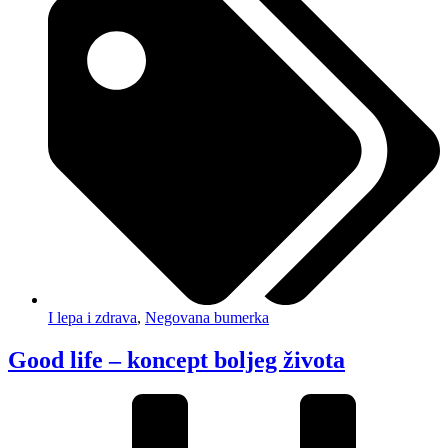
I lepa i zdrava
,
Negovana bumerka
Good life – koncept boljeg života