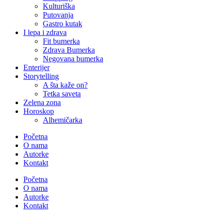
Kulturiška
Putovanja
Gastro kutak
I lepa i zdrava
Fit bumerka
Zdrava Bumerka
Negovana bumerka
Enterijer
Storytelling
A šta kaže on?
Tetka saveta
Zelena zona
Horoskop
Alhemičarka
Početna
O nama
Autorke
Kontakt
Početna
O nama
Autorke
Kontakt