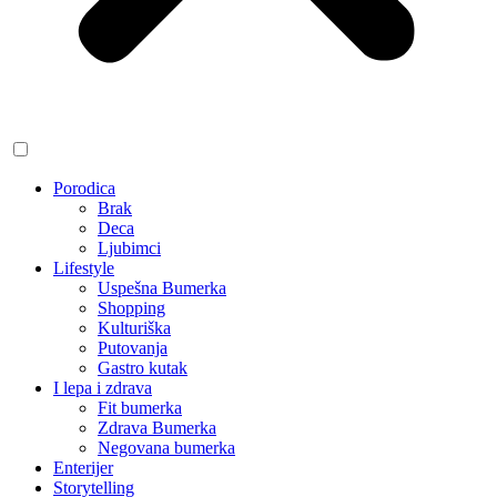
Porodica
Brak
Deca
Ljubimci
Lifestyle
Uspešna Bumerka
Shopping
Kulturiška
Putovanja
Gastro kutak
I lepa i zdrava
Fit bumerka
Zdrava Bumerka
Negovana bumerka
Enterijer
Storytelling