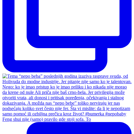
Feng shui nije (samo) pravilo gde stoji sofa. To