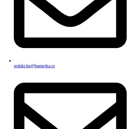
redakcija@bumerka.rs