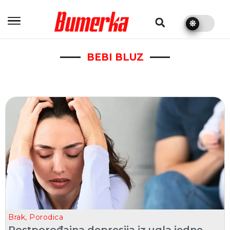
bumerka.rs
BEBI BLUZ
Brak
,
Porodica
Postporođajna depresija iz ugla jedne