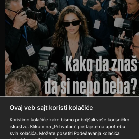
Ovaj veb sajt koristi kolačiće
Koristimo kolačiće kako bismo poboljšali vaše korisničko
iskustvo. Klikom na „Prihvatam“ pristajete na upotrebu
Učitaj još
Zaprati nas
svih kolačića. Možete posetiti Podešavanja kolačića