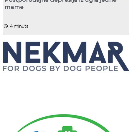
mame
4
minuta