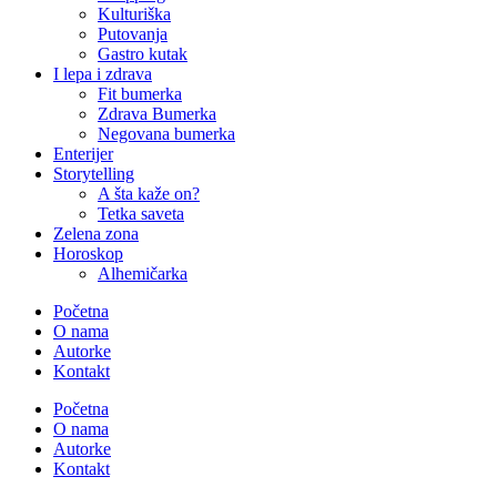
Kulturiška
Putovanja
Gastro kutak
I lepa i zdrava
Fit bumerka
Zdrava Bumerka
Negovana bumerka
Enterijer
Storytelling
A šta kaže on?
Tetka saveta
Zelena zona
Horoskop
Alhemičarka
Početna
O nama
Autorke
Kontakt
Početna
O nama
Autorke
Kontakt