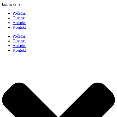
Skočite
bumerka.rs
na
Početna
sadržaj
O nama
Autorke
Kontakt
Početna
O nama
Autorke
Kontakt