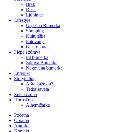
Brak
Deca
Ljubimci
Lifestyle
Uspešna Bumerka
Shopping
Kulturiška
Putovanja
Gastro kutak
I lepa i zdrava
Fit bumerka
Zdrava Bumerka
Negovana bumerka
Enterijer
Storytelling
A šta kaže on?
Tetka saveta
Zelena zona
Horoskop
Alhemičarka
Početna
O nama
Autorke
Kontakt