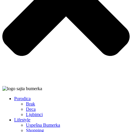
Porodica
Brak
Deca
Ljubimci
Lifestyle
Uspešna Bumerka
Shopping