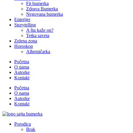
Fit bumerka
Zdrava Bumerka
Negovana bumerka
Enterijer
Storytelling
A šta kaže on?
Tetka saveta
Zelena zona
Horoskop
Alhemičarka
Početna
O nama
Autorke
Kontakt
Početna
O nama
Autorke
Kontakt
Porodica
Brak