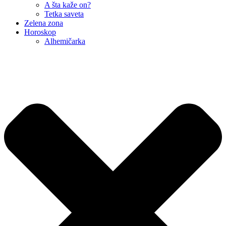
A šta kaže on?
Tetka saveta
Zelena zona
Horoskop
Alhemičarka