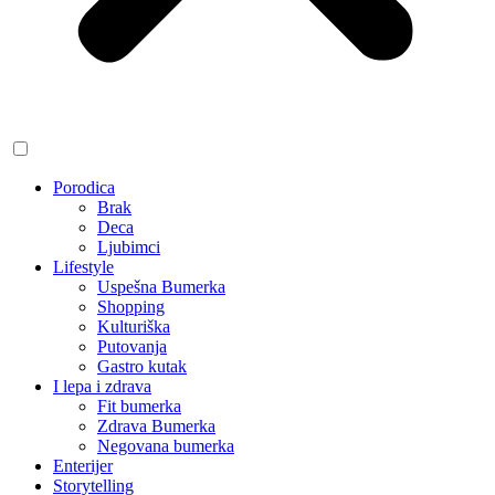
Porodica
Brak
Deca
Ljubimci
Lifestyle
Uspešna Bumerka
Shopping
Kulturiška
Putovanja
Gastro kutak
I lepa i zdrava
Fit bumerka
Zdrava Bumerka
Negovana bumerka
Enterijer
Storytelling