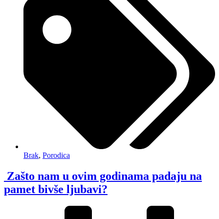
Brak
,
Porodica
Zašto nam u ovim godinama padaju na
pamet bivše ljubavi?