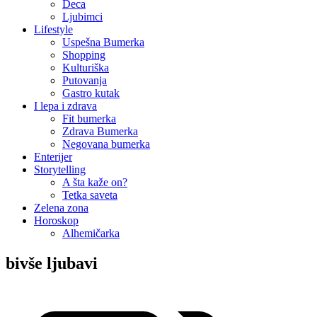
Deca
Ljubimci
Lifestyle
Uspešna Bumerka
Shopping
Kulturiška
Putovanja
Gastro kutak
I lepa i zdrava
Fit bumerka
Zdrava Bumerka
Negovana bumerka
Enterijer
Storytelling
A šta kaže on?
Tetka saveta
Zelena zona
Horoskop
Alhemičarka
bivše ljubavi