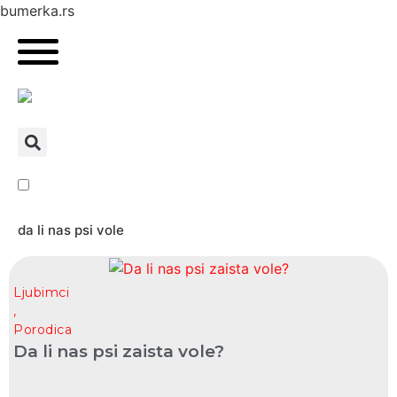
bumerka.rs
da li nas psi vole
Ljubimci
,
Porodica
Da li nas psi zaista vole?