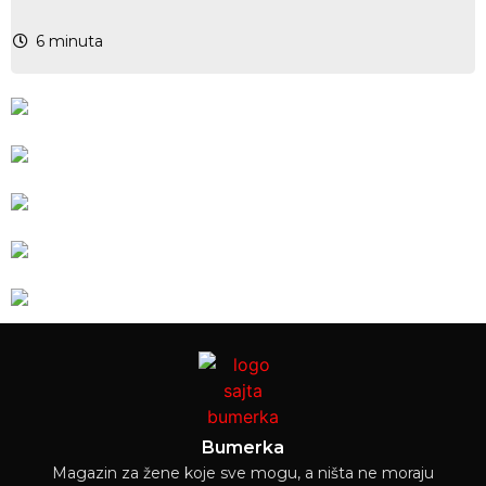
6
minuta
Bumerka
Magazin za žene koje sve mogu, a ništa ne moraju