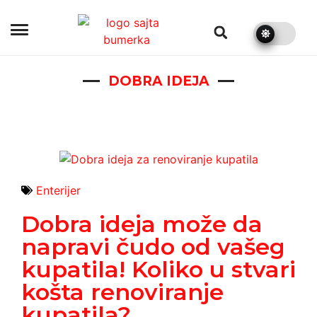
bumerka.rs
DOBRA IDEJA
Enterijer
Dobra ideja može da
napravi čudo od vašeg
kupatila! Koliko u stvari
košta renoviranje
kupatila?