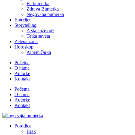
Fit bumerka
Zdrava Bumerka
Negovana bumerka
Enterijer
Storytelling
A šta kaže on?
Tetka saveta
Zelena zona
Horoskop
Alhemičarka
Početna
O nama
Autorke
Kontakt
Početna
O nama
Autorke
Kontakt
Porodica
Brak