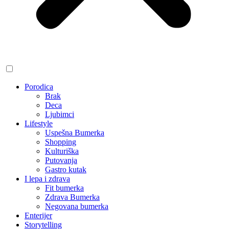
Porodica
Brak
Deca
Ljubimci
Lifestyle
Uspešna Bumerka
Shopping
Kulturiška
Putovanja
Gastro kutak
I lepa i zdrava
Fit bumerka
Zdrava Bumerka
Negovana bumerka
Enterijer
Storytelling