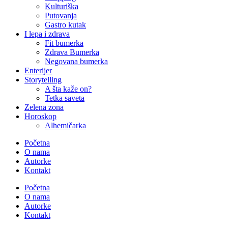
Kulturiška
Putovanja
Gastro kutak
I lepa i zdrava
Fit bumerka
Zdrava Bumerka
Negovana bumerka
Enterijer
Storytelling
A šta kaže on?
Tetka saveta
Zelena zona
Horoskop
Alhemičarka
Početna
O nama
Autorke
Kontakt
Početna
O nama
Autorke
Kontakt