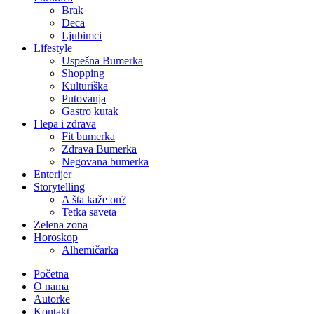
Brak
Deca
Ljubimci
Lifestyle
Uspešna Bumerka
Shopping
Kulturiška
Putovanja
Gastro kutak
I lepa i zdrava
Fit bumerka
Zdrava Bumerka
Negovana bumerka
Enterijer
Storytelling
A šta kaže on?
Tetka saveta
Zelena zona
Horoskop
Alhemičarka
Početna
O nama
Autorke
Kontakt