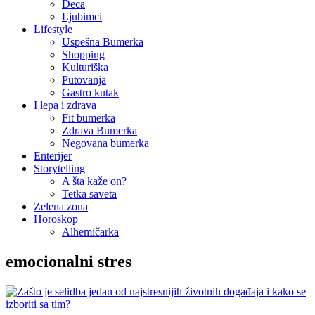
Deca
Ljubimci
Lifestyle
Uspešna Bumerka
Shopping
Kulturiška
Putovanja
Gastro kutak
I lepa i zdrava
Fit bumerka
Zdrava Bumerka
Negovana bumerka
Enterijer
Storytelling
A šta kaže on?
Tetka saveta
Zelena zona
Horoskop
Alhemičarka
emocionalni stres