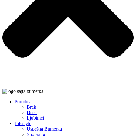
Porodica
Brak
Deca
Ljubimci
Lifestyle
Uspešna Bumerka
Shopping