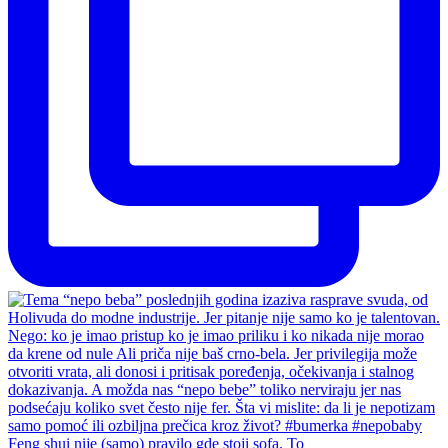
Feng shui nije (samo) pravilo gde stoji sofa. To