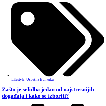
Lifestyle
,
Uspešna Bumerka
Zašto je selidba jedan od najstresnijih
događaja i kako se izboriti?