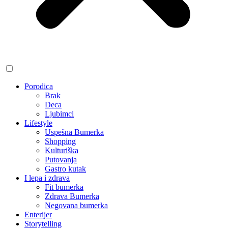
Porodica
Brak
Deca
Ljubimci
Lifestyle
Uspešna Bumerka
Shopping
Kulturiška
Putovanja
Gastro kutak
I lepa i zdrava
Fit bumerka
Zdrava Bumerka
Negovana bumerka
Enterijer
Storytelling