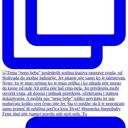
Feng shui nije (samo) pravilo gde stoji sofa. To