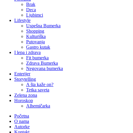
Brak
Deca
Ljubimci
Lifestyle
Uspešna Bumerka
Shopping
Kulturiška
Putovanja
Gastro kutak
I lepa i zdrava
Fit bumerka
Zdrava Bumerka
Negovana bumerka
Enterijer
Storytelling
A šta kaže on?
Tetka saveta
Zelena zona
Horoskop
Alhemičarka
Početna
O nama
Autorke
Kontakt