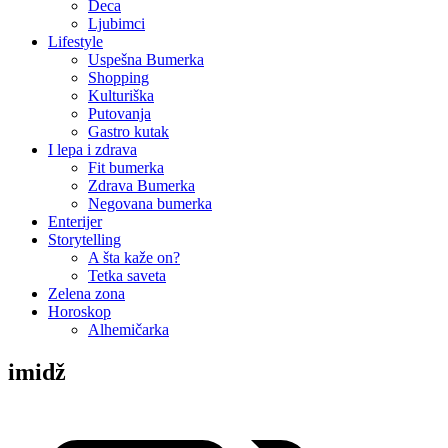
Deca
Ljubimci
Lifestyle
Uspešna Bumerka
Shopping
Kulturiška
Putovanja
Gastro kutak
I lepa i zdrava
Fit bumerka
Zdrava Bumerka
Negovana bumerka
Enterijer
Storytelling
A šta kaže on?
Tetka saveta
Zelena zona
Horoskop
Alhemičarka
imidž