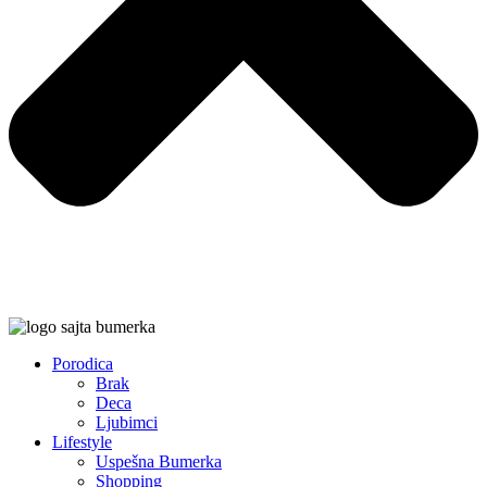
Porodica
Brak
Deca
Ljubimci
Lifestyle
Uspešna Bumerka
Shopping