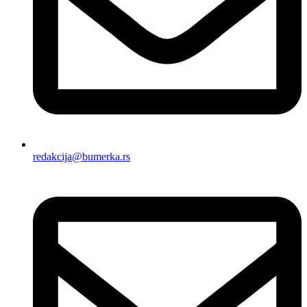
redakcija@bumerka.rs