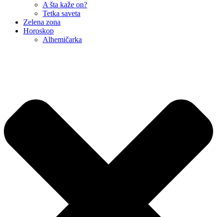
A šta kaže on?
Tetka saveta
Zelena zona
Horoskop
Alhemičarka