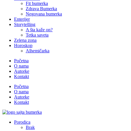
Fit bumerka
Zdrava Bumerka
Negovana bumerka
Enterijer
Storytelling
A šta kaže on?
Tetka saveta
Zelena zona
Horoskop
Alhemičarka
Početna
O nama
Autorke
Kontakt
Početna
O nama
Autorke
Kontakt
Porodica
Brak