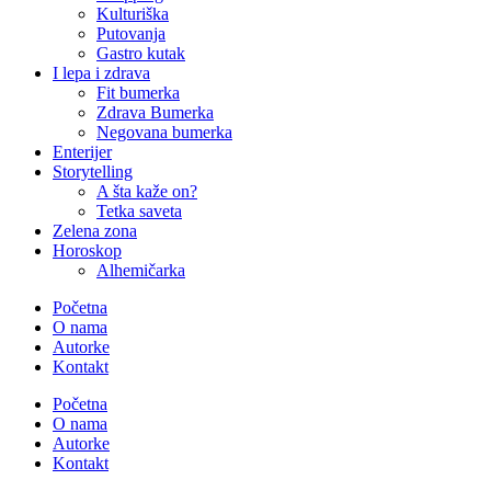
Kulturiška
Putovanja
Gastro kutak
I lepa i zdrava
Fit bumerka
Zdrava Bumerka
Negovana bumerka
Enterijer
Storytelling
A šta kaže on?
Tetka saveta
Zelena zona
Horoskop
Alhemičarka
Početna
O nama
Autorke
Kontakt
Početna
O nama
Autorke
Kontakt