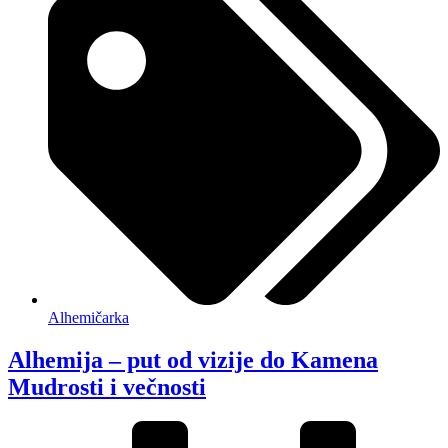
Alhemičarka
Alhemija – put od vizije do Kamena
Mudrosti i večnosti