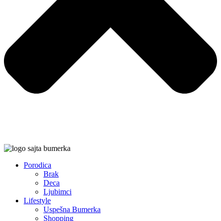
Porodica
Brak
Deca
Ljubimci
Lifestyle
Uspešna Bumerka
Shopping