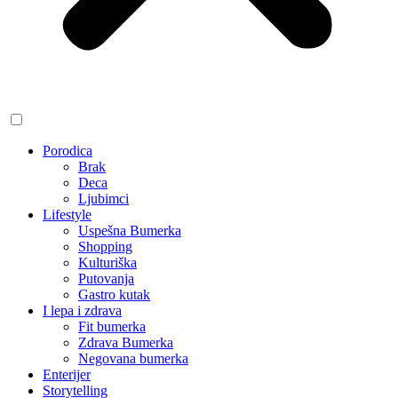
Porodica
Brak
Deca
Ljubimci
Lifestyle
Uspešna Bumerka
Shopping
Kulturiška
Putovanja
Gastro kutak
I lepa i zdrava
Fit bumerka
Zdrava Bumerka
Negovana bumerka
Enterijer
Storytelling