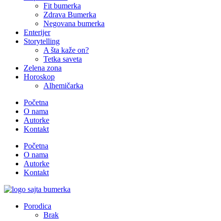
Fit bumerka
Zdrava Bumerka
Negovana bumerka
Enterijer
Storytelling
A šta kaže on?
Tetka saveta
Zelena zona
Horoskop
Alhemičarka
Početna
O nama
Autorke
Kontakt
Početna
O nama
Autorke
Kontakt
Porodica
Brak