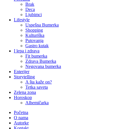
Brak
Deca
Ljubimci
Lifestyle
Uspešna Bumerka
Shopping
Kulturiška
Putovanja
Gastro kutak
I lepa i zdrava
Fit bumerka
Zdrava Bumerka
Negovana bumerka
Enterijer
Storytelling
A šta kaže on?
Tetka saveta
Zelena zona
Horoskop
Alhemičarka
Početna
O nama
Autorke
Kontakt