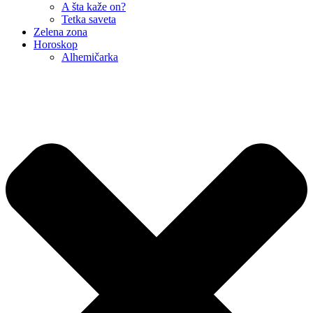
A šta kaže on?
Tetka saveta
Zelena zona
Horoskop
Alhemičarka