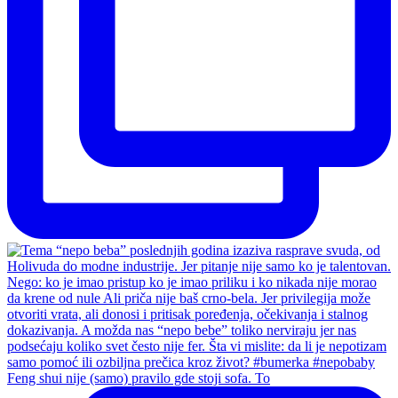
Feng shui nije (samo) pravilo gde stoji sofa. To