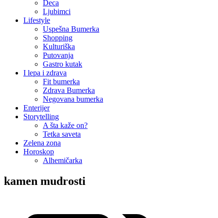
Deca
Ljubimci
Lifestyle
Uspešna Bumerka
Shopping
Kulturiška
Putovanja
Gastro kutak
I lepa i zdrava
Fit bumerka
Zdrava Bumerka
Negovana bumerka
Enterijer
Storytelling
A šta kaže on?
Tetka saveta
Zelena zona
Horoskop
Alhemičarka
kamen mudrosti