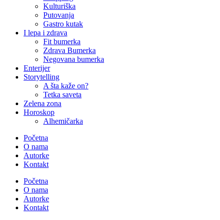
Kulturiška
Putovanja
Gastro kutak
I lepa i zdrava
Fit bumerka
Zdrava Bumerka
Negovana bumerka
Enterijer
Storytelling
A šta kaže on?
Tetka saveta
Zelena zona
Horoskop
Alhemičarka
Početna
O nama
Autorke
Kontakt
Početna
O nama
Autorke
Kontakt