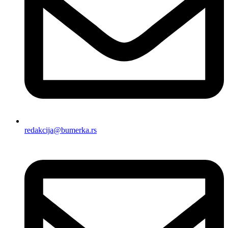
redakcija@bumerka.rs