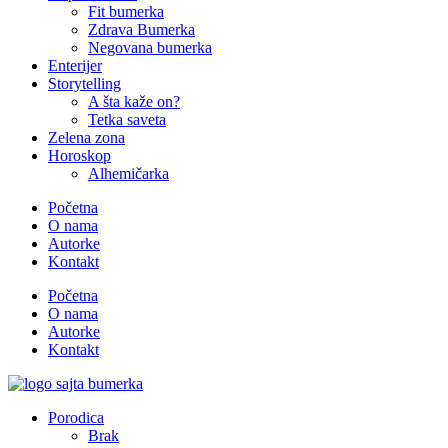
Fit bumerka
Zdrava Bumerka
Negovana bumerka
Enterijer
Storytelling
A šta kaže on?
Tetka saveta
Zelena zona
Horoskop
Alhemičarka
Početna
O nama
Autorke
Kontakt
Početna
O nama
Autorke
Kontakt
Porodica
Brak