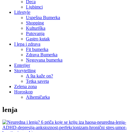
Deca
Ljubimci
Lifestyle
Uspešna Bumerka
Shopping
Kulturiška
Putovanja
Gastro kutak
I lepa i zdrava
Fit bumerka
Zdrava Bumerka
Negovana bumerka
Enterijer
Storytelling
A šta kaže on?
Tetka saveta
Zelena zona
Horoskop
Alhemičarka
lenja