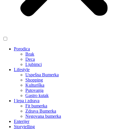
Porodica
Brak
Deca
Ljubimci
Lifestyle
Uspešna Bumerka
Shopping
Kulturiška
Putovanja
Gastro kutak
I lepa i zdrava
Fit bumerka
Zdrava Bumerka
Negovana bumerka
Enterijer
Storytelling