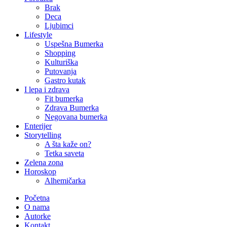
Brak
Deca
Ljubimci
Lifestyle
Uspešna Bumerka
Shopping
Kulturiška
Putovanja
Gastro kutak
I lepa i zdrava
Fit bumerka
Zdrava Bumerka
Negovana bumerka
Enterijer
Storytelling
A šta kaže on?
Tetka saveta
Zelena zona
Horoskop
Alhemičarka
Početna
O nama
Autorke
Kontakt