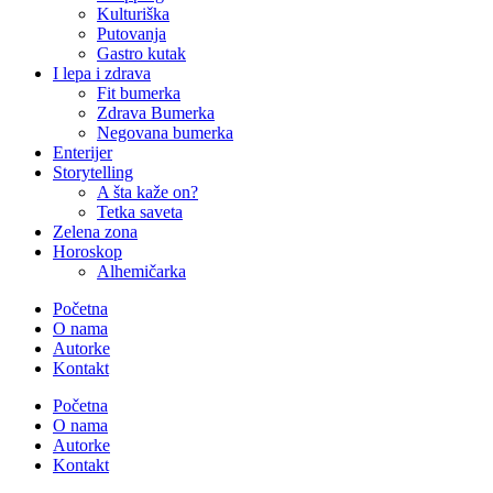
Kulturiška
Putovanja
Gastro kutak
I lepa i zdrava
Fit bumerka
Zdrava Bumerka
Negovana bumerka
Enterijer
Storytelling
A šta kaže on?
Tetka saveta
Zelena zona
Horoskop
Alhemičarka
Početna
O nama
Autorke
Kontakt
Početna
O nama
Autorke
Kontakt