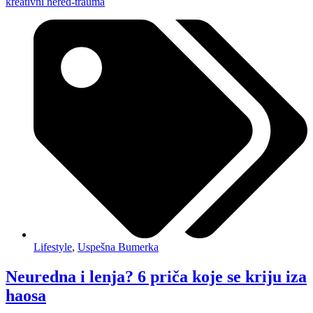
Lifestyle
,
Uspešna Bumerka
Neuredna i lenja? 6 priča koje se kriju iza
haosa