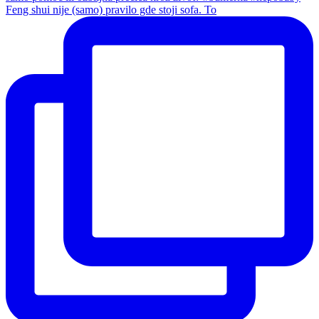
Feng shui nije (samo) pravilo gde stoji sofa. To