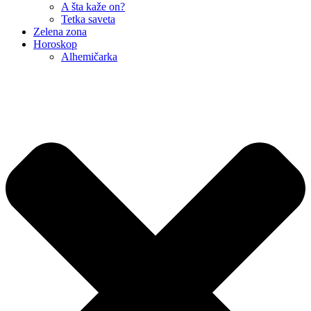
A šta kaže on?
Tetka saveta
Zelena zona
Horoskop
Alhemičarka