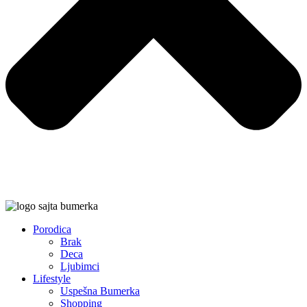
Porodica
Brak
Deca
Ljubimci
Lifestyle
Uspešna Bumerka
Shopping