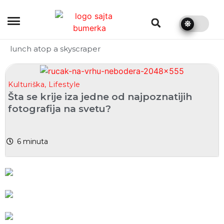
bumerka.rs
lunch atop a skyscraper
Kulturiška
,
Lifestyle
Šta se krije iza jedne od najpoznatijih
fotografija na svetu?
6
minuta