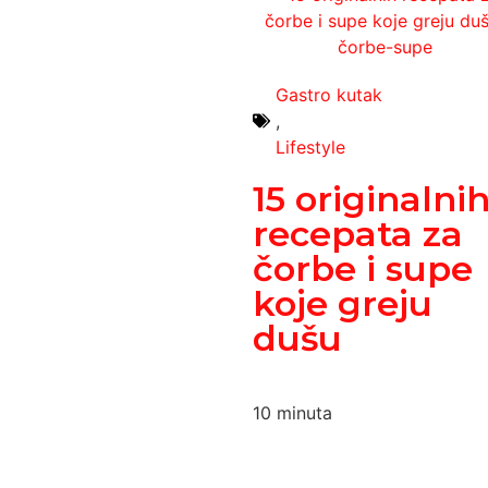
Gastro kutak
,
Lifestyle
15 originalni
recepata za
čorbe i supe
koje greju
dušu
10
minuta