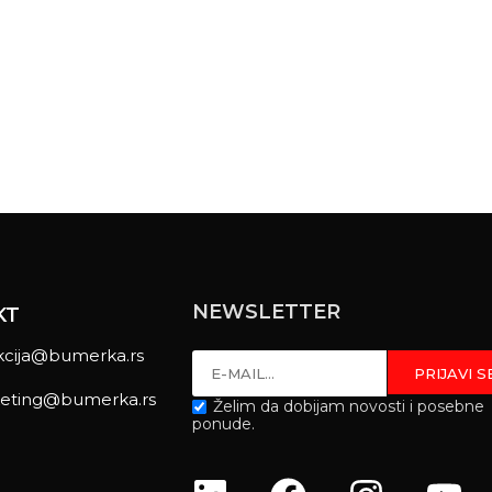
NEWSLETTER
KT
kcija@bumerka.rs
eting@bumerka.rs
Želim da dobijam novosti i posebne
ponude.