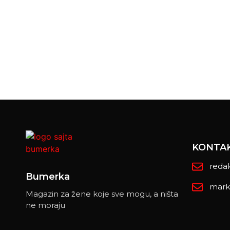
KONTA
reda
Bumerka
mark
Magazin za žene koje sve mogu, a ništa
ne moraju