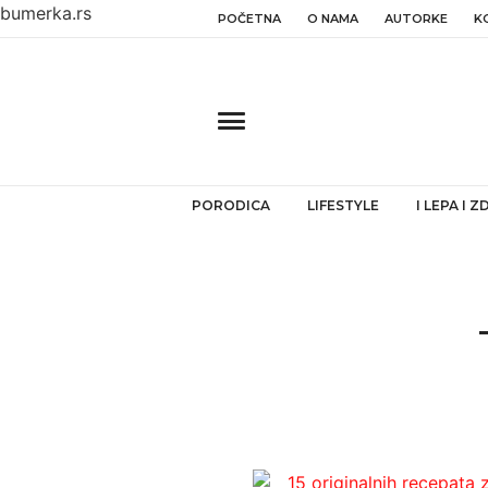
bumerka.rs
POČETNA
O NAMA
AUTORKE
K
PORODICA
LIFESTYLE
I LEPA I 