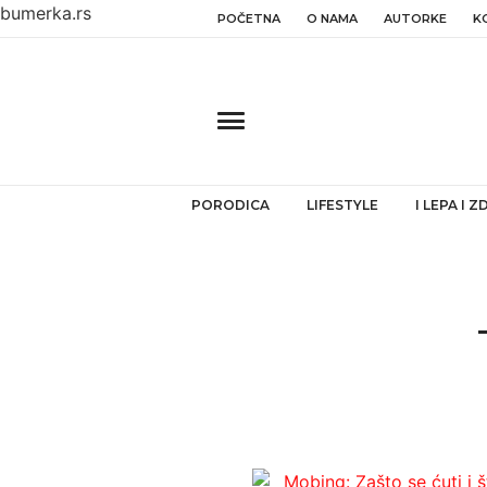
bumerka.rs
POČETNA
O NAMA
AUTORKE
K
PORODICA
LIFESTYLE
I LEPA I 