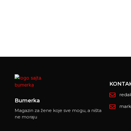
KONTA
reda
Bumerka
mark
Magazin za žene koje sve mogu, a ništa
ne moraju