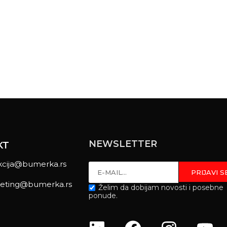
NEWSLETTER
KT
kcija@bumerka.rs
eting@bumerka.rs
Želim da dobijam novosti i posebne
ponude.