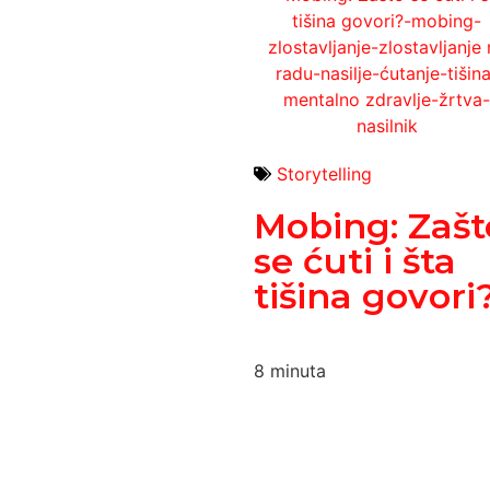
Storytelling
Mobing: Zašt
se ćuti i šta
tišina govori
8
minuta