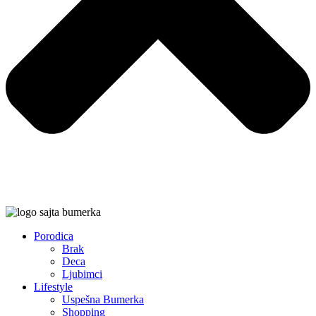
Porodica
Brak
Deca
Ljubimci
Lifestyle
Uspešna Bumerka
Shopping