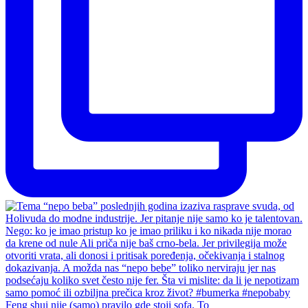
Feng shui nije (samo) pravilo gde stoji sofa. To