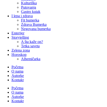
Kulturiška
Putovanja
Gastro kutak
I lepa i zdrava
Fit bumerka
Zdrava Bumerka
Negovana bumerka
Enterijer
Storytelling
A šta kaže on?
Tetka saveta
Zelena zona
Horoskop
Alhemičarka
Početna
O nama
Autorke
Kontakt
Početna
O nama
Autorke
Kontakt