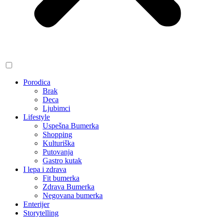
Porodica
Brak
Deca
Ljubimci
Lifestyle
Uspešna Bumerka
Shopping
Kulturiška
Putovanja
Gastro kutak
I lepa i zdrava
Fit bumerka
Zdrava Bumerka
Negovana bumerka
Enterijer
Storytelling