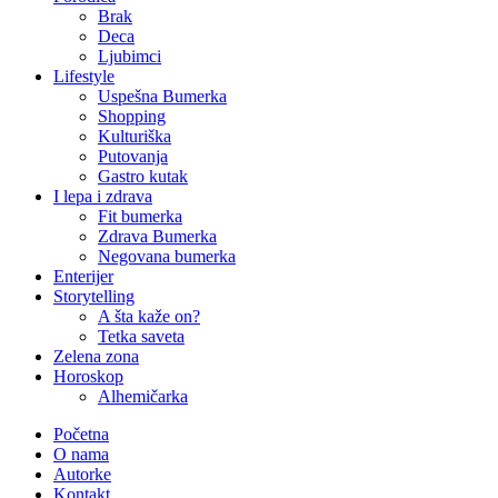
Brak
Deca
Ljubimci
Lifestyle
Uspešna Bumerka
Shopping
Kulturiška
Putovanja
Gastro kutak
I lepa i zdrava
Fit bumerka
Zdrava Bumerka
Negovana bumerka
Enterijer
Storytelling
A šta kaže on?
Tetka saveta
Zelena zona
Horoskop
Alhemičarka
Početna
O nama
Autorke
Kontakt