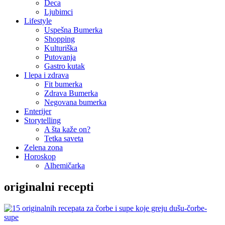
Deca
Ljubimci
Lifestyle
Uspešna Bumerka
Shopping
Kulturiška
Putovanja
Gastro kutak
I lepa i zdrava
Fit bumerka
Zdrava Bumerka
Negovana bumerka
Enterijer
Storytelling
A šta kaže on?
Tetka saveta
Zelena zona
Horoskop
Alhemičarka
originalni recepti