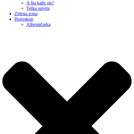
A šta kaže on?
Tetka saveta
Zelena zona
Horoskop
Alhemičarka