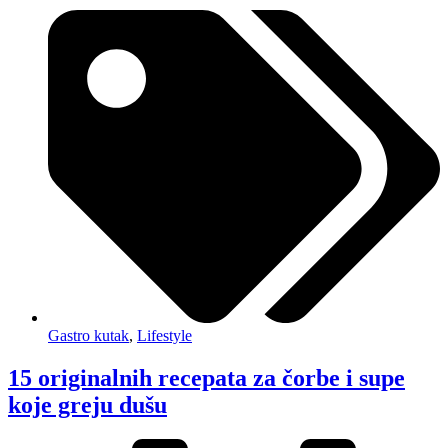
Gastro kutak
,
Lifestyle
15 originalnih recepata za čorbe i supe
koje greju dušu