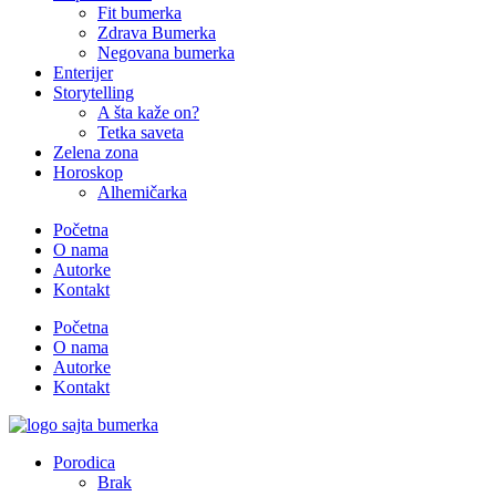
Fit bumerka
Zdrava Bumerka
Negovana bumerka
Enterijer
Storytelling
A šta kaže on?
Tetka saveta
Zelena zona
Horoskop
Alhemičarka
Početna
O nama
Autorke
Kontakt
Početna
O nama
Autorke
Kontakt
Porodica
Brak