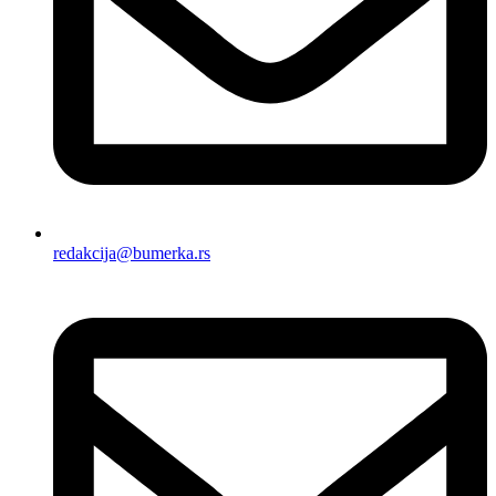
redakcija@bumerka.rs