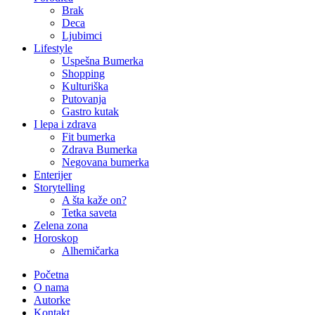
Brak
Deca
Ljubimci
Lifestyle
Uspešna Bumerka
Shopping
Kulturiška
Putovanja
Gastro kutak
I lepa i zdrava
Fit bumerka
Zdrava Bumerka
Negovana bumerka
Enterijer
Storytelling
A šta kaže on?
Tetka saveta
Zelena zona
Horoskop
Alhemičarka
Početna
O nama
Autorke
Kontakt