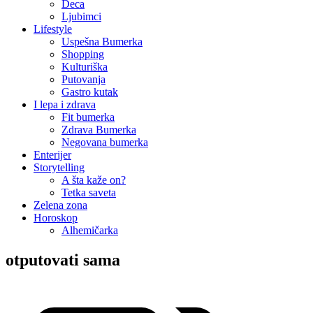
Deca
Ljubimci
Lifestyle
Uspešna Bumerka
Shopping
Kulturiška
Putovanja
Gastro kutak
I lepa i zdrava
Fit bumerka
Zdrava Bumerka
Negovana bumerka
Enterijer
Storytelling
A šta kaže on?
Tetka saveta
Zelena zona
Horoskop
Alhemičarka
otputovati sama