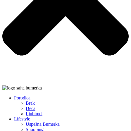
Porodica
Brak
Deca
Ljubimci
Lifestyle
Uspešna Bumerka
Shopping