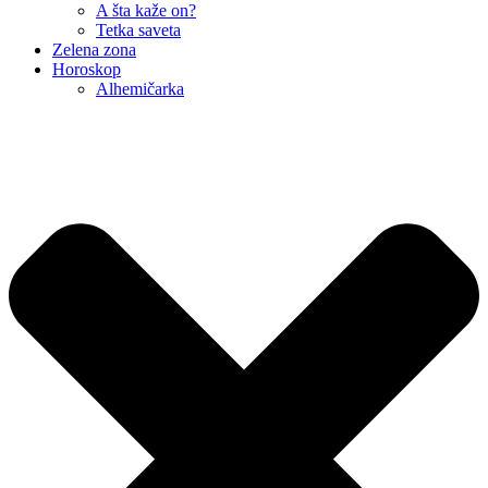
A šta kaže on?
Tetka saveta
Zelena zona
Horoskop
Alhemičarka