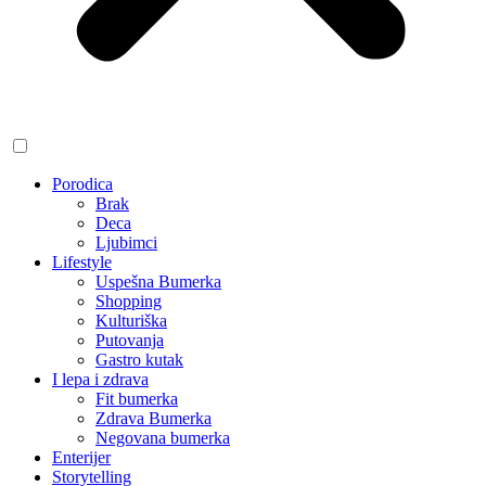
Porodica
Brak
Deca
Ljubimci
Lifestyle
Uspešna Bumerka
Shopping
Kulturiška
Putovanja
Gastro kutak
I lepa i zdrava
Fit bumerka
Zdrava Bumerka
Negovana bumerka
Enterijer
Storytelling