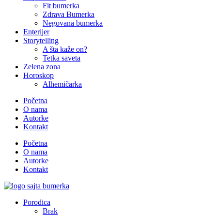
Fit bumerka
Zdrava Bumerka
Negovana bumerka
Enterijer
Storytelling
A šta kaže on?
Tetka saveta
Zelena zona
Horoskop
Alhemičarka
Početna
O nama
Autorke
Kontakt
Početna
O nama
Autorke
Kontakt
Porodica
Brak