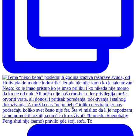
Feng shui nije (samo) pravilo gde stoji sofa. To