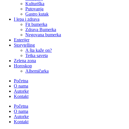
Kulturiška
Putovanja
Gastro kutak
I lepa i zdrava
Fit bumerka
Zdrava Bumerka
Negovana bumerka
Enterijer
Storytelling
A šta kaže on?
Tetka saveta
Zelena zona
Horoskop
Alhemičarka
Početna
O nama
Autorke
Kontakt
Početna
O nama
Autorke
Kontakt