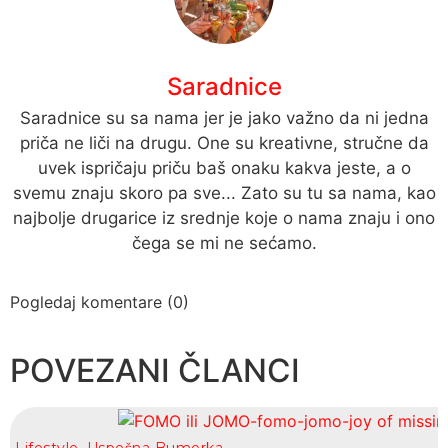
Saradnice
Saradnice su sa nama jer je jako važno da ni jedna
priča ne liči na drugu. One su kreativne, stručne da
uvek ispričaju priču baš onaku kakva jeste, a o
svemu znaju skoro pa sve... Zato su tu sa nama, kao
najbolje drugarice iz srednje koje o nama znaju i ono
čega se mi ne sećamo.
Pogledaj komentare (0)
POVEZANI ČLANCI
Lifestyle
,
Uspešna Bumerka