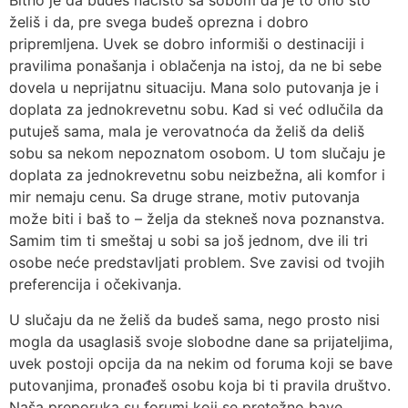
Bitno je da budeš načisto sa sobom da je to ono što
želiš i da, pre svega budeš oprezna i dobro
pripremljena. Uvek se dobro informiši o destinaciji i
pravilima ponašanja i oblačenja na istoj, da ne bi sebe
dovela u neprijatnu situaciju. Mana solo putovanja je i
doplata za jednokrevetnu sobu. Kad si već odlučila da
putuješ sama, mala je verovatnoća da želiš da deliš
sobu sa nekom nepoznatom osobom. U tom slučaju je
doplata za jednokrevetnu sobu neizbežna, ali komfor i
mir nemaju cenu. Sa druge strane, motiv putovanja
može biti i baš to – želja da stekneš nova poznanstva.
Samim tim ti smeštaj u sobi sa još jednom, dve ili tri
osobe neće predstavljati problem. Sve zavisi od tvojih
preferencija i očekivanja.
U slučaju da ne želiš da budeš sama, nego prosto nisi
mogla da usaglasiš svoje slobodne dane sa prijateljima,
uvek postoji opcija da na nekim od foruma koji se bave
putovanjima, pronađeš osobu koja bi ti pravila društvo.
Naša preporuka su forumi koji se pretežno bave