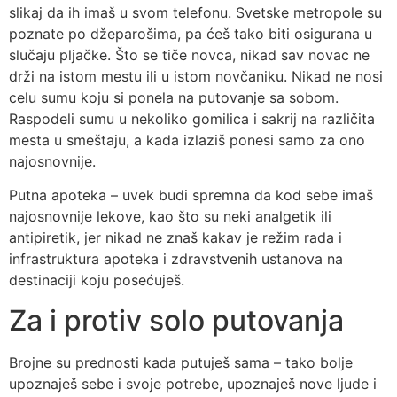
slikaj da ih imaš u svom telefonu. Svetske metropole su
poznate po džeparošima, pa ćeš tako biti osigurana u
slučaju pljačke. Što se tiče novca, nikad sav novac ne
drži na istom mestu ili u istom novčaniku. Nikad ne nosi
celu sumu koju si ponela na putovanje sa sobom.
Raspodeli sumu u nekoliko gomilica i sakrij na različita
mesta u smeštaju, a kada izlaziš ponesi samo za ono
najosnovnije.
Putna apoteka – uvek budi spremna da kod sebe imaš
najosnovnije lekove, kao što su neki analgetik ili
antipiretik, jer nikad ne znaš kakav je režim rada i
infrastruktura apoteka i zdravstvenih ustanova na
destinaciji koju posećuješ.
Za i protiv solo putovanja
Brojne su prednosti kada putuješ sama – tako bolje
upoznaješ sebe i svoje potrebe, upoznaješ nove ljude i