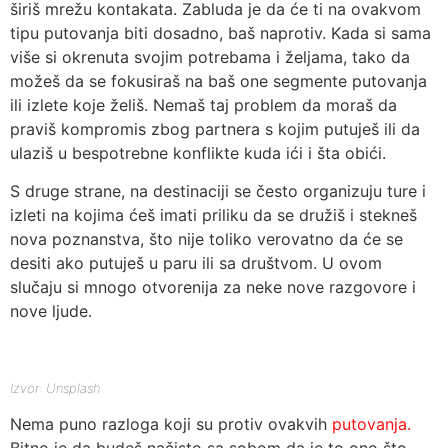
širiš mrežu kontakata. Zabluda je da će ti na ovakvom
tipu putovanja biti dosadno, baš naprotiv. Kada si sama
više si okrenuta svojim potrebama i željama, tako da
možeš da se fokusiraš na baš one segmente putovanja
ili izlete koje želiš. Nemaš taj problem da moraš da
praviš kompromis zbog partnera s kojim putuješ ili da
ulaziš u bespotrebne konflikte kuda ići i šta obići.
S druge strane, na destinaciji se često organizuju ture i
izleti na kojima ćeš imati priliku da se družiš i stekneš
nova poznanstva, što nije toliko verovatno da će se
desiti ako putuješ u paru ili sa društvom. U ovom
slučaju si mnogo otvorenija za neke nove razgovore i
nove ljude.
Izvor: Unsplash
Nema puno razloga koji su protiv ovakvih
putovanja.