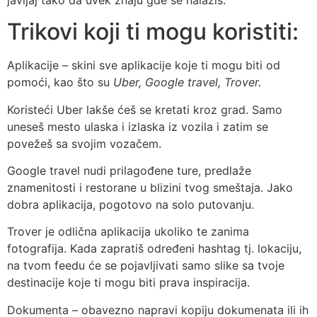
Trikovi koji ti mogu koristiti:
Aplikacije – skini sve aplikacije koje ti mogu biti od
pomoći, kao što su
Uber, Google travel, Trover.
Koristeći Uber lakše ćeš se kretati kroz grad. Samo
uneseš mesto ulaska i izlaska iz vozila i zatim se
povežeš sa svojim vozačem.
Google travel nudi prilagođene ture, predlaže
znamenitosti i restorane u blizini tvog smeštaja. Jako
dobra aplikacija, pogotovo na solo putovanju.
Trover je odlična aplikacija ukoliko te zanima
fotografija. Kada zapratiš određeni hashtag tj. lokaciju,
na tvom feedu će se pojavljivati samo slike sa tvoje
destinacije koje ti mogu biti prava inspiracija.
Dokumenta – obavezno napravi kopiju dokumenata ili ih