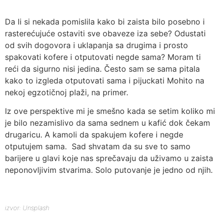
Da li si nekada pomislila kako bi zaista bilo posebno i
rasterećujuće ostaviti sve obaveze iza sebe? Odustati
od svih dogovora i uklapanja sa drugima i prosto
spakovati kofere i otputovati negde sama? Moram ti
reći da sigurno nisi jedina. Često sam se sama pitala
kako to izgleda otputovati sama i pijuckati Mohito na
nekoj egzotičnoj plaži, na primer.
Iz ove perspektive mi je smešno kada se setim koliko mi
je bilo nezamislivo da sama sednem u kafić dok čekam
drugaricu. A kamoli da spakujem kofere i negde
otputujem sama. Sad shvatam da su sve to samo
barijere u glavi koje nas sprečavaju da uživamo u zaista
neponovljivim stvarima. Solo putovanje je jedno od njih.
izvor: Unsplash