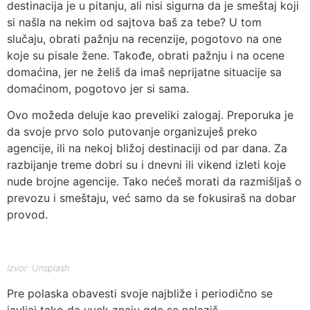
destinacija je u pitanju, ali nisi sigurna da je smeštaj koji
si našla na nekim od sajtova baš za tebe? U tom
slučaju, obrati pažnju na recenzije, pogotovo na one
koje su pisale žene. Takođe, obrati pažnju i na ocene
domaćina, jer ne želiš da imaš neprijatne situacije sa
domaćinom, pogotovo jer si sama.
Ovo možeda deluje kao preveliki zalogaj. Preporuka je
da svoje prvo solo putovanje organizuješ preko
agencije, ili na nekoj bližoj destinaciji od par dana. Za
razbijanje treme dobri su i dnevni ili vikend izleti koje
nude brojne agencije. Tako nećeš morati da razmišljaš o
prevozu i smeštaju, već samo da se fokusiraš na dobar
provod.
Izvor: Unsplash
Pre polaska obavesti svoje najbliže i periodično se
javljaj tako da uvek znaju gde se nalaziš.