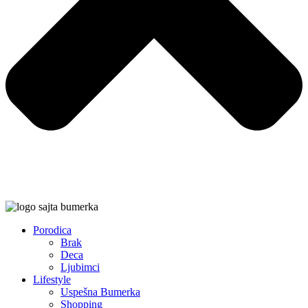
Porodica
Brak
Deca
Ljubimci
Lifestyle
Uspešna Bumerka
Shopping