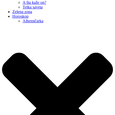
A šta kaže on?
Tetka saveta
Zelena zona
Horoskop
Alhemičarka