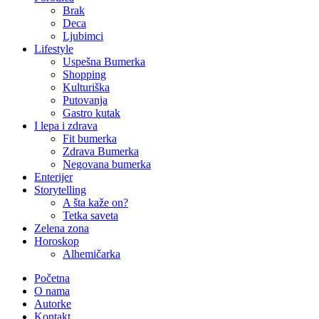
Brak
Deca
Ljubimci
Lifestyle
Uspešna Bumerka
Shopping
Kulturiška
Putovanja
Gastro kutak
I lepa i zdrava
Fit bumerka
Zdrava Bumerka
Negovana bumerka
Enterijer
Storytelling
A šta kaže on?
Tetka saveta
Zelena zona
Horoskop
Alhemičarka
Početna
O nama
Autorke
Kontakt