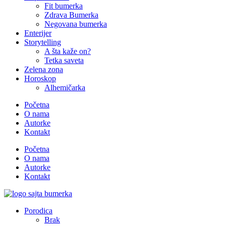
Fit bumerka
Zdrava Bumerka
Negovana bumerka
Enterijer
Storytelling
A šta kaže on?
Tetka saveta
Zelena zona
Horoskop
Alhemičarka
Početna
O nama
Autorke
Kontakt
Početna
O nama
Autorke
Kontakt
Porodica
Brak