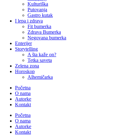
Kulturiška
Putovanja
Gastro kutak
I lepa i zdrava
Fit bumerka
Zdrava Bumerka
Negovana bumerka
Enterijer
Storytelling
A šta kaže on?
Tetka saveta
Zelena zona
Horoskop
Alhemičarka
Početna
O nama
Autorke
Kontakt
Početna
O nama
Autorke
Kontakt