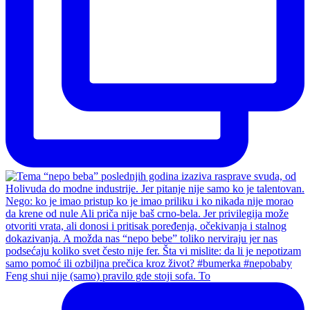
Feng shui nije (samo) pravilo gde stoji sofa. To