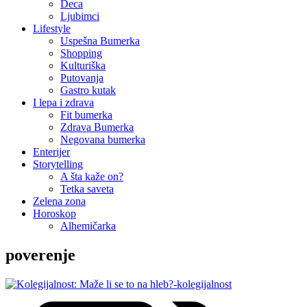
Deca
Ljubimci
Lifestyle
Uspešna Bumerka
Shopping
Kulturiška
Putovanja
Gastro kutak
I lepa i zdrava
Fit bumerka
Zdrava Bumerka
Negovana bumerka
Enterijer
Storytelling
A šta kaže on?
Tetka saveta
Zelena zona
Horoskop
Alhemičarka
poverenje