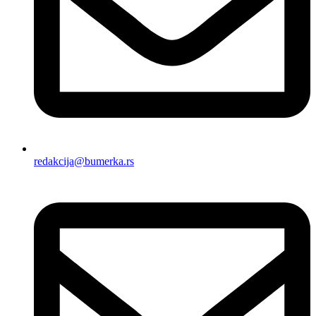
redakcija@bumerka.rs