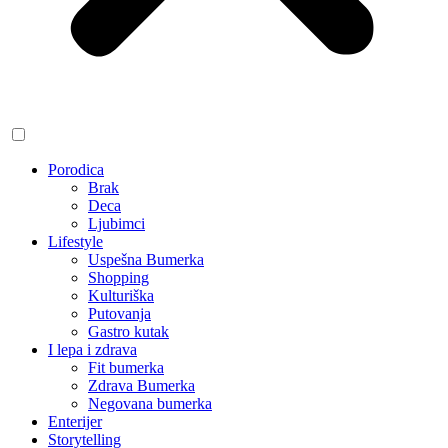
Porodica
Brak
Deca
Ljubimci
Lifestyle
Uspešna Bumerka
Shopping
Kulturiška
Putovanja
Gastro kutak
I lepa i zdrava
Fit bumerka
Zdrava Bumerka
Negovana bumerka
Enterijer
Storytelling