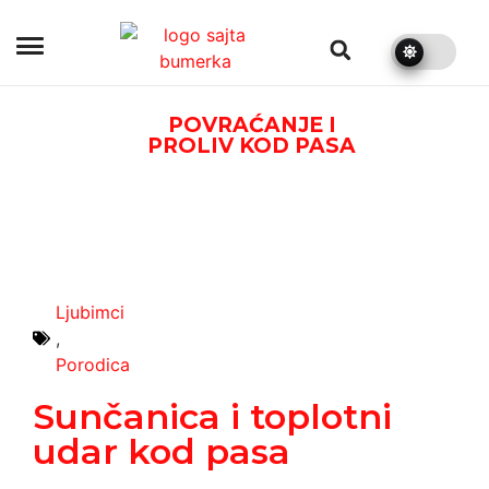
bumerka.rs
POVRAĆANJE I
PROLIV KOD PASA
Ljubimci
,
Porodica
Sunčanica i toplotni
udar kod pasa