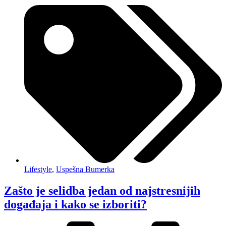
Lifestyle
,
Uspešna Bumerka
Zašto je selidba jedan od najstresnijih
događaja i kako se izboriti?