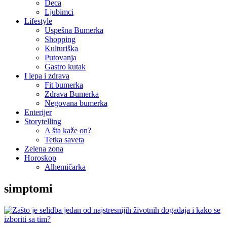
Deca
Ljubimci
Lifestyle
Uspešna Bumerka
Shopping
Kulturiška
Putovanja
Gastro kutak
I lepa i zdrava
Fit bumerka
Zdrava Bumerka
Negovana bumerka
Enterijer
Storytelling
A šta kaže on?
Tetka saveta
Zelena zona
Horoskop
Alhemičarka
simptomi