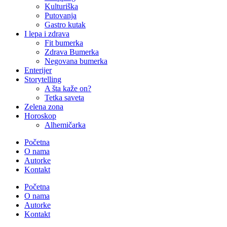
Kulturiška
Putovanja
Gastro kutak
I lepa i zdrava
Fit bumerka
Zdrava Bumerka
Negovana bumerka
Enterijer
Storytelling
A šta kaže on?
Tetka saveta
Zelena zona
Horoskop
Alhemičarka
Početna
O nama
Autorke
Kontakt
Početna
O nama
Autorke
Kontakt