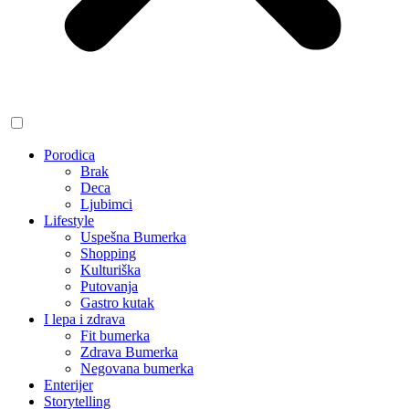
Porodica
Brak
Deca
Ljubimci
Lifestyle
Uspešna Bumerka
Shopping
Kulturiška
Putovanja
Gastro kutak
I lepa i zdrava
Fit bumerka
Zdrava Bumerka
Negovana bumerka
Enterijer
Storytelling