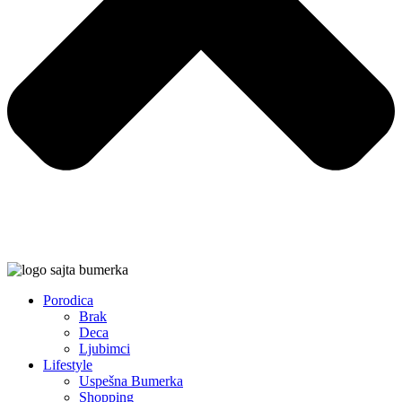
Porodica
Brak
Deca
Ljubimci
Lifestyle
Uspešna Bumerka
Shopping