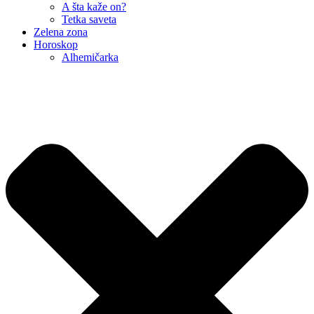
A šta kaže on?
Tetka saveta
Zelena zona
Horoskop
Alhemičarka