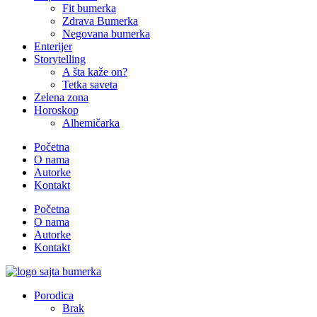
Fit bumerka
Zdrava Bumerka
Negovana bumerka
Enterijer
Storytelling
A šta kaže on?
Tetka saveta
Zelena zona
Horoskop
Alhemičarka
Početna
O nama
Autorke
Kontakt
Početna
O nama
Autorke
Kontakt
Porodica
Brak