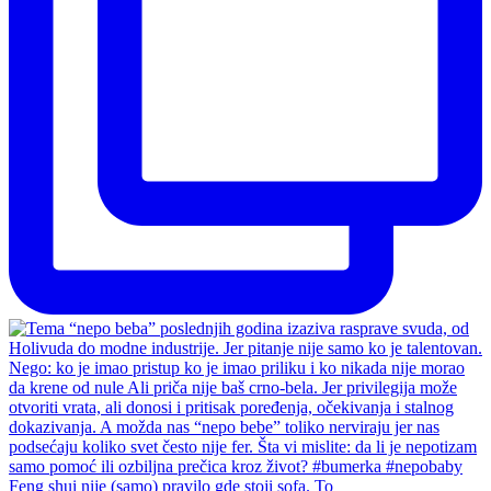
Feng shui nije (samo) pravilo gde stoji sofa. To