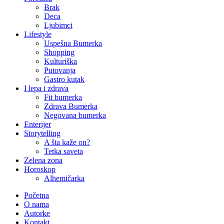
Brak
Deca
Ljubimci
Lifestyle
Uspešna Bumerka
Shopping
Kulturiška
Putovanja
Gastro kutak
I lepa i zdrava
Fit bumerka
Zdrava Bumerka
Negovana bumerka
Enterijer
Storytelling
A šta kaže on?
Tetka saveta
Zelena zona
Horoskop
Alhemičarka
Početna
O nama
Autorke
Kontakt