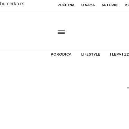
bumerka.rs
POČETNA
O NAMA
AUTORKE
K
PORODICA
LIFESTYLE
I LEPA I 