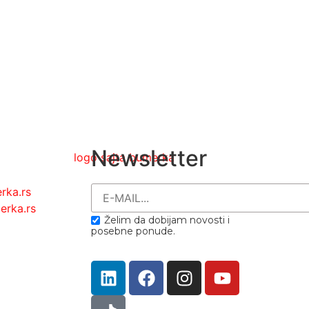
Newsletter
rka.rs
rka.rs
Želim da dobijam novosti i
posebne ponude.