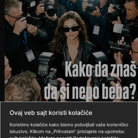
Ovaj veb sajt koristi kolačiće
Koristimo kolačiće kako bismo poboljšali vaše korisničko
iskustvo. Klikom na „Prihvatam“ pristajete na upotrebu
Učitaj još
Zaprati nas