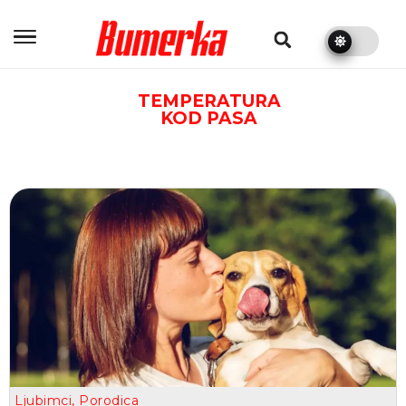
bumerka.rs
TEMPERATURA
KOD PASA
Ljubimci
,
Porodica