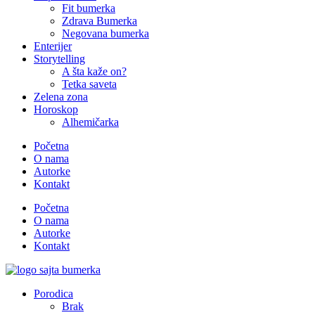
Fit bumerka
Zdrava Bumerka
Negovana bumerka
Enterijer
Storytelling
A šta kaže on?
Tetka saveta
Zelena zona
Horoskop
Alhemičarka
Početna
O nama
Autorke
Kontakt
Početna
O nama
Autorke
Kontakt
Porodica
Brak