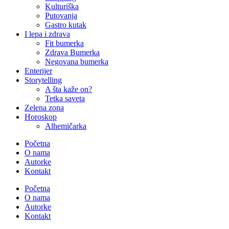
Kulturiška
Putovanja
Gastro kutak
I lepa i zdrava
Fit bumerka
Zdrava Bumerka
Negovana bumerka
Enterijer
Storytelling
A šta kaže on?
Tetka saveta
Zelena zona
Horoskop
Alhemičarka
Početna
O nama
Autorke
Kontakt
Početna
O nama
Autorke
Kontakt