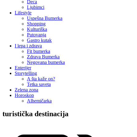
Deca
Ljubimci
Lifestyle
Uspešna Bumerka
Shopping
Kulturiška
Putovanja
Gastro kutak
I lepa i zdrava
Fit bumerka
Zdrava Bumerka
Negovana bumerka
Enterijer
Storytelling
A šta kaže on?
Tetka saveta
Zelena zona
Horoskop
Alhemičarka
turistička destinacija