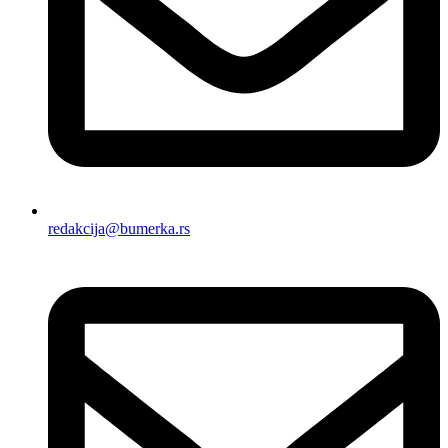
redakcija@bumerka.rs