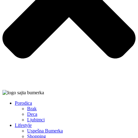
Porodica
Brak
Deca
Ljubimci
Lifestyle
Uspešna Bumerka
Shopping