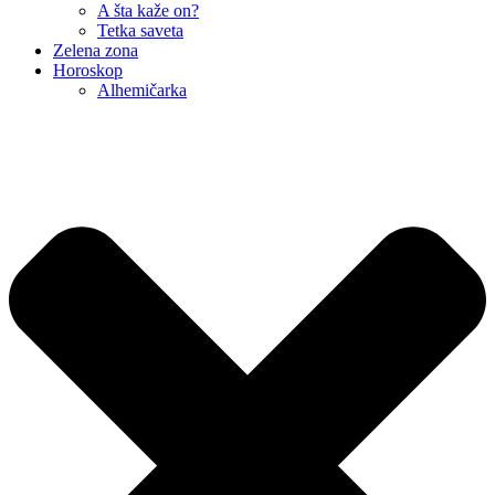
A šta kaže on?
Tetka saveta
Zelena zona
Horoskop
Alhemičarka