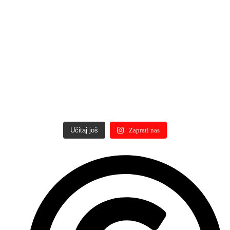
Učitaj još
Zaprati nas