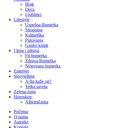
Brak
Deca
Ljubimci
Lifestyle
Uspešna Bumerka
Shopping
Kulturiška
Putovanja
Gastro kutak
I lepa i zdrava
Fit bumerka
Zdrava Bumerka
Negovana bumerka
Enterijer
Storytelling
A šta kaže on?
Tetka saveta
Zelena zona
Horoskop
Alhemičarka
Početna
O nama
Autorke
Kontakt