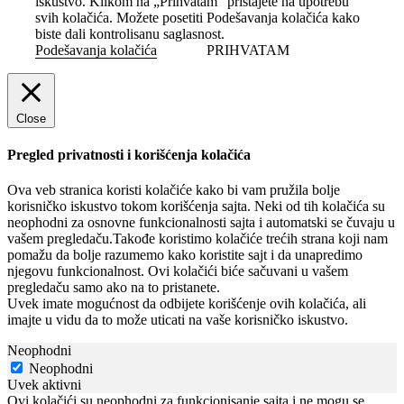
iskustvo. Klikom na „Prihvatam“ pristajete na upotrebu
svih kolačića. Možete posetiti Podešavanja kolačića kako
biste dali kontrolisanu saglasnost.
Podešavanja kolačića
PRIHVATAM
Close
Pregled privatnosti i korišćenja kolačića
Ova veb stranica koristi kolačiće kako bi vam pružila bolje
korisničko iskustvo tokom korišćenja sajta. Neki od tih kolačića su
neophodni za osnovne funkcionalnosti sajta i automatski se čuvaju u
vašem pregledaču.Takođe koristimo kolačiće trećih strana koji nam
pomažu da bolje razumemo kako koristite sajt i da unapredimo
njegovu funkcionalnost. Ovi kolačići biće sačuvani u vašem
pregledaču samo ako na to pristanete.
Uvek imate mogućnost da odbijete korišćenje ovih kolačića, ali
imajte u vidu da to može uticati na vaše korisničko iskustvo.
Neophodni
Neophodni
Uvek aktivni
Ovi kolačići su neophodni za funkcionisanje sajta i ne mogu se