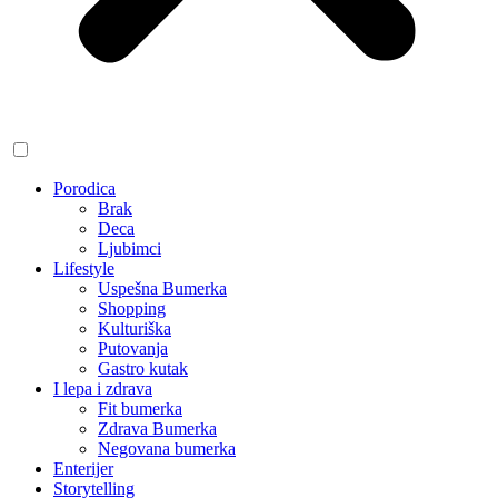
Porodica
Brak
Deca
Ljubimci
Lifestyle
Uspešna Bumerka
Shopping
Kulturiška
Putovanja
Gastro kutak
I lepa i zdrava
Fit bumerka
Zdrava Bumerka
Negovana bumerka
Enterijer
Storytelling