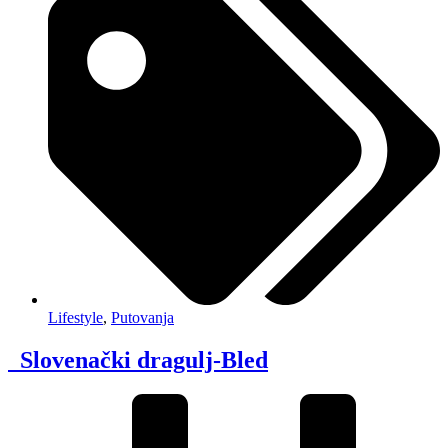
Lifestyle
,
Putovanja
Slovenački dragulj-Bled