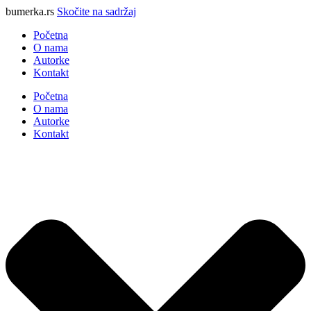
bumerka.rs
Skočite na sadržaj
Početna
O nama
Autorke
Kontakt
Početna
O nama
Autorke
Kontakt