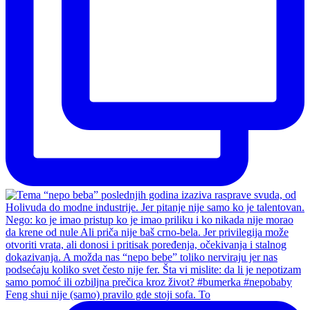
Feng shui nije (samo) pravilo gde stoji sofa. To