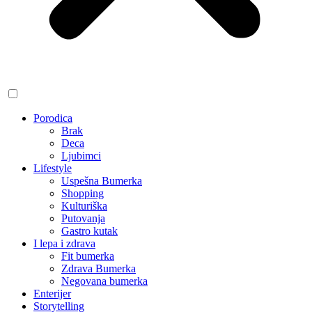
Porodica
Brak
Deca
Ljubimci
Lifestyle
Uspešna Bumerka
Shopping
Kulturiška
Putovanja
Gastro kutak
I lepa i zdrava
Fit bumerka
Zdrava Bumerka
Negovana bumerka
Enterijer
Storytelling