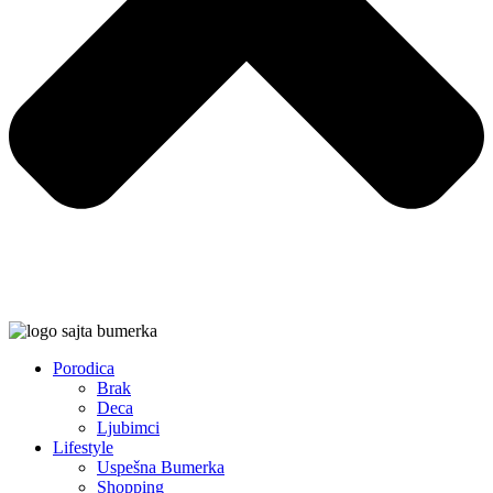
Porodica
Brak
Deca
Ljubimci
Lifestyle
Uspešna Bumerka
Shopping