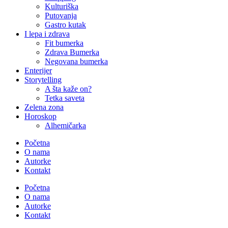
Kulturiška
Putovanja
Gastro kutak
I lepa i zdrava
Fit bumerka
Zdrava Bumerka
Negovana bumerka
Enterijer
Storytelling
A šta kaže on?
Tetka saveta
Zelena zona
Horoskop
Alhemičarka
Početna
O nama
Autorke
Kontakt
Početna
O nama
Autorke
Kontakt