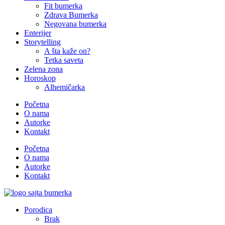
Fit bumerka
Zdrava Bumerka
Negovana bumerka
Enterijer
Storytelling
A šta kaže on?
Tetka saveta
Zelena zona
Horoskop
Alhemičarka
Početna
O nama
Autorke
Kontakt
Početna
O nama
Autorke
Kontakt
Porodica
Brak