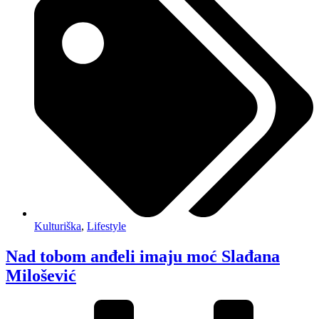
Kulturiška
,
Lifestyle
Nad tobom anđeli imaju moć Slađana
Milošević