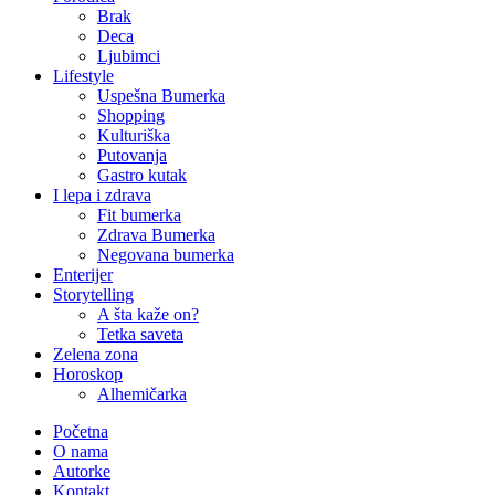
Brak
Deca
Ljubimci
Lifestyle
Uspešna Bumerka
Shopping
Kulturiška
Putovanja
Gastro kutak
I lepa i zdrava
Fit bumerka
Zdrava Bumerka
Negovana bumerka
Enterijer
Storytelling
A šta kaže on?
Tetka saveta
Zelena zona
Horoskop
Alhemičarka
Početna
O nama
Autorke
Kontakt