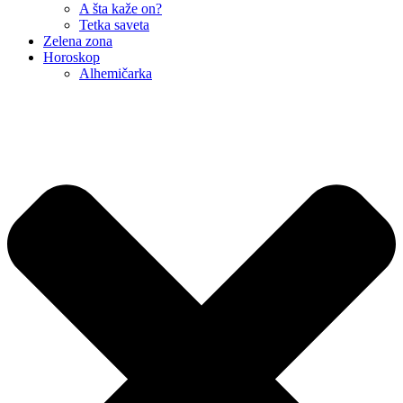
A šta kaže on?
Tetka saveta
Zelena zona
Horoskop
Alhemičarka