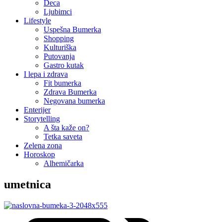
Deca
Ljubimci
Lifestyle
Uspešna Bumerka
Shopping
Kulturiška
Putovanja
Gastro kutak
I lepa i zdrava
Fit bumerka
Zdrava Bumerka
Negovana bumerka
Enterijer
Storytelling
A šta kaže on?
Tetka saveta
Zelena zona
Horoskop
Alhemičarka
umetnica