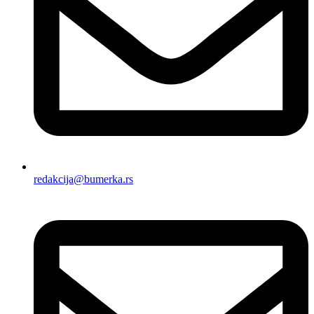
redakcija@bumerka.rs