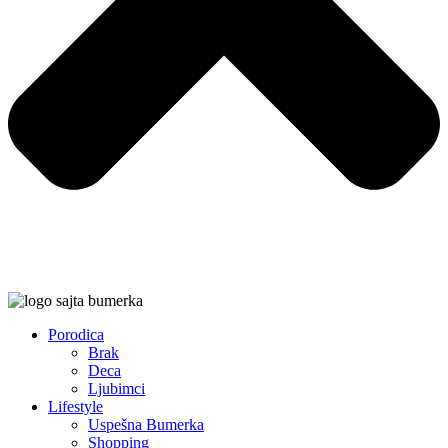
Porodica
Brak
Deca
Ljubimci
Lifestyle
Uspešna Bumerka
Shopping