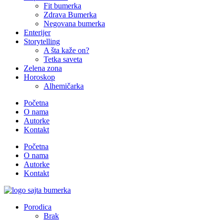
Fit bumerka
Zdrava Bumerka
Negovana bumerka
Enterijer
Storytelling
A šta kaže on?
Tetka saveta
Zelena zona
Horoskop
Alhemičarka
Početna
O nama
Autorke
Kontakt
Početna
O nama
Autorke
Kontakt
Porodica
Brak