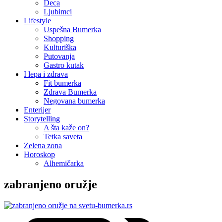
Deca
Ljubimci
Lifestyle
Uspešna Bumerka
Shopping
Kulturiška
Putovanja
Gastro kutak
I lepa i zdrava
Fit bumerka
Zdrava Bumerka
Negovana bumerka
Enterijer
Storytelling
A šta kaže on?
Tetka saveta
Zelena zona
Horoskop
Alhemičarka
zabranjeno oružje