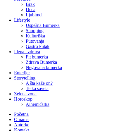
Brak
Deca
Ljubimci
Lifestyle
Uspešna Bumerka
Shopping
Kulturiška
Putovanja
Gastro kutak
I lepa i zdrava
Fit bumerka
Zdrava Bumerka
Negovana bumerka
Enterijer
Storytelling
A šta kaže on?
Tetka saveta
Zelena zona
Horoskop
Alhemičarka
Početna
O nama
Autorke
Kontakt