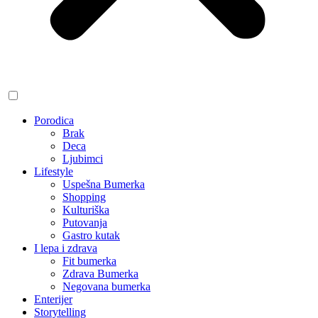
Porodica
Brak
Deca
Ljubimci
Lifestyle
Uspešna Bumerka
Shopping
Kulturiška
Putovanja
Gastro kutak
I lepa i zdrava
Fit bumerka
Zdrava Bumerka
Negovana bumerka
Enterijer
Storytelling