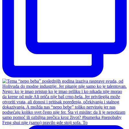
Feng shui nije (samo) pravilo gde stoji sofa. To