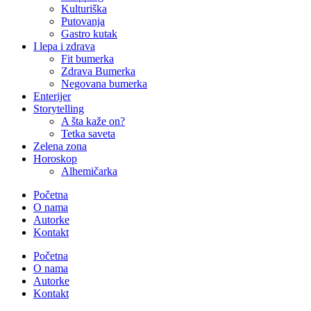
Kulturiška
Putovanja
Gastro kutak
I lepa i zdrava
Fit bumerka
Zdrava Bumerka
Negovana bumerka
Enterijer
Storytelling
A šta kaže on?
Tetka saveta
Zelena zona
Horoskop
Alhemičarka
Početna
O nama
Autorke
Kontakt
Početna
O nama
Autorke
Kontakt