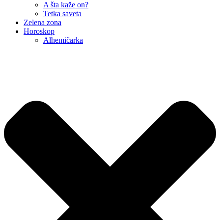
A šta kaže on?
Tetka saveta
Zelena zona
Horoskop
Alhemičarka