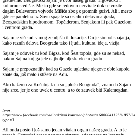
građevine. Beogradski sajam je čvor našeg grada. Trgovačko i
kulturno središte. Mesto gde se redovno nervirate dok se vozite
dugim Bulevarom vojvode Mišića zbog ogromnih gužvi. Ali i mesto
gde se paralelno uz Savu spajate sa ostalim delovima grada,
Beogradskim hipodromom, Topčiderom, Senjakom ili pak Gazelom
i centrom grada.
Sajam je više od samog zemljišta ili lokacije. On je simbol spajanja,
kako raznih delova Beograda tako i ljudi, kultura, ideja, vizija.
Sajam je oduvek tu kod Bigza, kod Šest topola, gde su se nekad,
nakon Sajma knjiga jele najbolje pljeskavice u gradu.
Sajam je prepoznatljiv kad sa Gazele ugledate njegove oble kupole,
znate da, još malo i stižete na Adu.
Ako kažemo za Košutnjak da su „pluća Beograda“, znam da Sajam
nije srce, jer je ono uvek u centru, a to će zauvek biti Kalemegdan.
Izvor:
https://www.facebook.com/radioaktivni.komarac/photos/a.608604112581857/
type=3
Ali onda postoji još samo jedan vitalan organ našeg grada. A to je