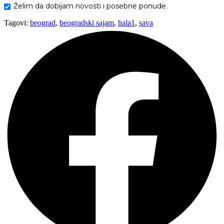
Želim da dobijam novosti i posebne ponude.
Tagovi:
beograd
,
beogradski sajam
,
hala1
,
sava