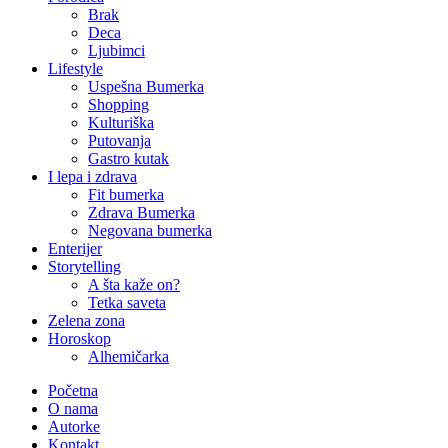
Brak
Deca
Ljubimci
Lifestyle
Uspešna Bumerka
Shopping
Kulturiška
Putovanja
Gastro kutak
I lepa i zdrava
Fit bumerka
Zdrava Bumerka
Negovana bumerka
Enterijer
Storytelling
A šta kaže on?
Tetka saveta
Zelena zona
Horoskop
Alhemičarka
Početna
O nama
Autorke
Kontakt