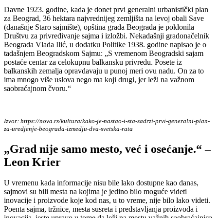
Davne 1923. godine, kada je donet prvi generalni urbanistički plan
za Beograd, 36 hektara najvrednijeg zemljišta na levoj obali Save
(današnje Staro sajmište), opština grada Beograda je poklonila
Društvu za privređivanje sajma i izložbi. Nekadašnji gradonačelnik
Beograda Vlada Ilić, u dodatku Politike 1938. godine napisao je o
tadašnjem Beogradskom Sajmu: „S vremenom Beogradski sajam
postaće centar za celokupnu balkansku privredu. Posete iz
balkanskih zemalja opravdavaju u punoj meri ovu nadu. On za to
ima mnogo više uslova nego ma koji drugi, jer leži na važnom
saobraćajnom čvoru.“
Izvor: https://nova.rs/kultura/kako-je-nastao-i-sta-sadrzi-prvi-generalni-plan-
za-uredjenje-beograda-izmedju-dva-svetska-rata
„Grad nije samo mesto, već i osećanje.“ –
Leon Krier
U vremenu kada informacije nisu bile lako dostupne kao danas,
sajmovi su bili mesta na kojima je jedino bilo moguće videti
inovacije i proizvode koje kod nas, u to vreme, nije bilo lako videti.
Poenta sajma, tržnice, mesta susreta i predstavljanja proizvoda i
inovacija, jeste upravo u tome da leži na mestu važnih saobraćajnica,