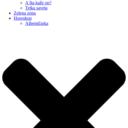
A šta kaže on?
Tetka saveta
Zelena zona
Horoskop
Alhemičarka