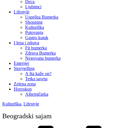
Deca
Ljubimci
Lifestyle
Uspešna Bumerka
Shopping
Kulturiška
Putovanja
Gastro kutak
I lepa i zdrava
Fit bumerka
Zdrava Bumerka
Negovana bumerka
Enterijer
Storytelling
A šta kaže on?
Tetka saveta
Zelena zona
Horoskop
Alhemičarka
Kulturiška
,
Lifestyle
Beogradski sajam