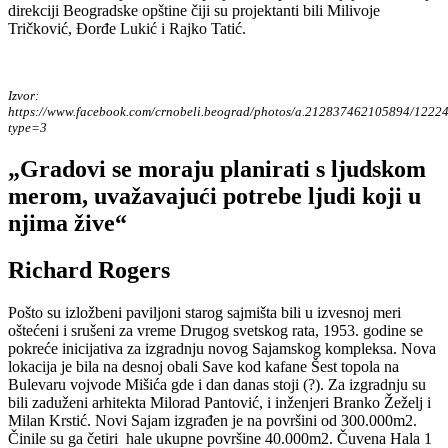
direkciji Beogradske opštine čiji su projektanti bili Milivoje
Tričković, Đorđe Lukić i Rajko Tatić.
Izvor:
https://www.facebook.com/crnobeli.beograd/photos/a.212837462105894/122
type=3
„Gradovi se moraju planirati s ljudskom
merom, uvažavajući potrebe ljudi koji u
njima žive“
Richard Rogers
Pošto su izložbeni paviljoni starog sajmišta bili u izvesnoj meri
oštećeni i srušeni za vreme Drugog svetskog rata, 1953. godine se
pokreće inicijativa za izgradnju novog Sajamskog kompleksa. Nova
lokacija je bila na desnoj obali Save kod kafane Šest topola na
Bulevaru vojvode Mišića gde i dan danas stoji (?). Za izgradnju su
bili zaduženi arhitekta Milorad Pantović, i inženjeri Branko Žeželj i
Milan Krstić. Novi Sajam izgrađen je na površini od 300.000m2.
Činile su ga četiri hale ukupne površine 40.000m2. Čuvena Hala 1