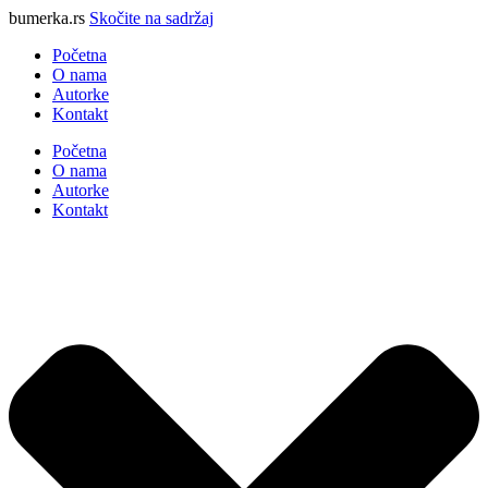
bumerka.rs
Skočite na sadržaj
Početna
O nama
Autorke
Kontakt
Početna
O nama
Autorke
Kontakt