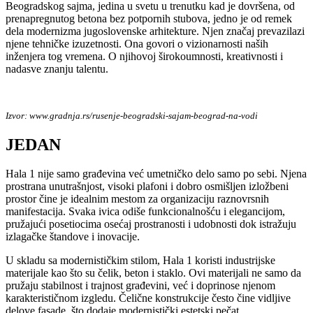
Beogradskog sajma, jedina u svetu u trenutku kad je dovršena, od
prenapregnutog betona bez potpornih stubova, jedno je od remek
dela modernizma jugoslovenske arhitekture. Njen značaj prevazilazi
njene tehničke izuzetnosti. Ona govori o vizionarnosti naših
inženjera tog vremena. O njihovoj širokoumnosti, kreativnosti i
nadasve znanju talentu.
Izvor: www.gradnja.rs/rusenje-beogradski-sajam-beograd-na-vodi
JEDAN
Hala 1 nije samo građevina već umetničko delo samo po sebi. Njena
prostrana unutrašnjost, visoki plafoni i dobro osmišljen izložbeni
prostor čine je idealnim mestom za organizaciju raznovrsnih
manifestacija. Svaka ivica odiše funkcionalnošću i elegancijom,
pružajući posetiocima osećaj prostranosti i udobnosti dok istražuju
izlagačke štandove i inovacije.
U skladu sa modernističkim stilom, Hala 1 koristi industrijske
materijale kao što su čelik, beton i staklo. Ovi materijali ne samo da
pružaju stabilnost i trajnost građevini, već i doprinose njenom
karakterističnom izgledu. Čelične konstrukcije često čine vidljive
delove fasade, što dodaje modernistički estetski pečat.