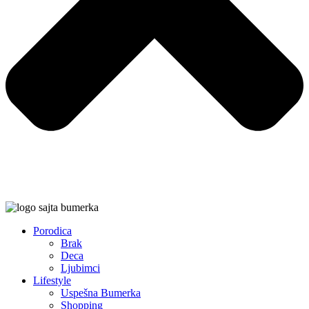
Porodica
Brak
Deca
Ljubimci
Lifestyle
Uspešna Bumerka
Shopping