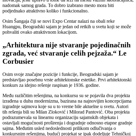
nadomak samog grada. To dobro izabrano mesto mora biti
podjednako atraktivno koliko i funkcionalno.
Osim Šangaja čiji se novi Expo Centar nalazi na obali reke
Huangpu, Beogradski sajam je jedan od retkih u svetu koji se može
pohvaliti ovako atraktivnom lokacijom.
„Arhitektura nije stvaranje pojedinačnih
zgrada, već stvaranje celih pejzaža.“ Le
Corbusier
Osim svoje značajne pozicije i funkcije, Beogradski sajam je
predstavljao posebnu vrste arhitektonske estetike. Prvi arhitektonski
konkurs za idejno rešenje raspisan je 1936. godine.
Među različitim rešenjima, na konkursu su se pojavila dva projekta
izrađena u duhu modernizma, bazirana na najnovijim koncepcijama
izgradnje sajmova koje su u to vreme bile aktuelne u svetu. Autori
tih rešenja bili su Milan Zloković i Milorad Pantović. Oba projekta
podrazumevala su linearnu organizaciju sajamskih objekata i
ostavljali mogućnosti proširenja i dogradnje odnosno etapne gradnje
sajma. Međutim usled nedoslednosti prilikom odlučivanja o
konkursnim rešenjima, budući projekat se ipak dodeljuje Tehničkoj