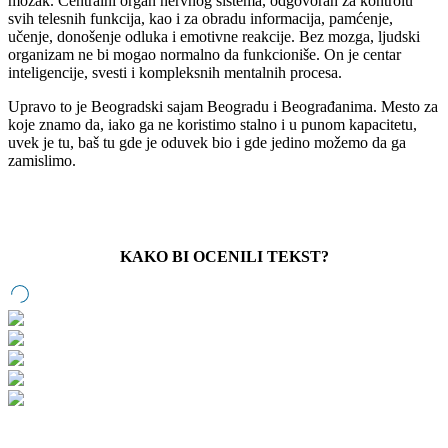
mozak. Centralni organ nervnog sistema, odgovoran za kontrolu
svih telesnih funkcija, kao i za obradu informacija, pamćenje,
učenje, donošenje odluka i emotivne reakcije. Bez mozga, ljudski
organizam ne bi mogao normalno da funkcioniše. On je centar
inteligencije, svesti i kompleksnih mentalnih procesa.
Upravo to je Beogradski sajam Beogradu i Beograđanima. Mesto za
koje znamo da, iako ga ne koristimo stalno i u punom kapacitetu,
uvek je tu, baš tu gde je oduvek bio i gde jedino možemo da ga
zamislimo.
KAKO BI OCENILI TEKST?