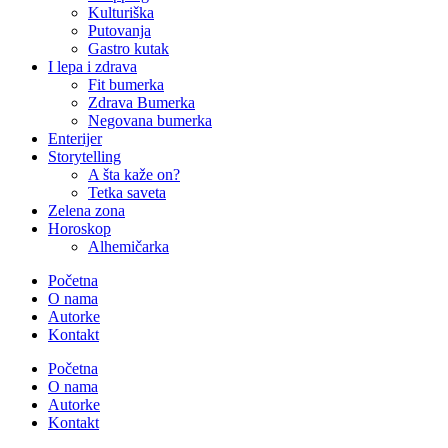
Kulturiška
Putovanja
Gastro kutak
I lepa i zdrava
Fit bumerka
Zdrava Bumerka
Negovana bumerka
Enterijer
Storytelling
A šta kaže on?
Tetka saveta
Zelena zona
Horoskop
Alhemičarka
Početna
O nama
Autorke
Kontakt
Početna
O nama
Autorke
Kontakt