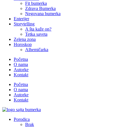
Fit bumerka
Zdrava Bumerka
Negovana bumerka
Enterijer
Storytelling
A šta kaže on?
Tetka saveta
Zelena zona
Horoskop
Alhemičarka
Početna
O nama
Autorke
Kontakt
Početna
O nama
Autorke
Kontakt
Porodica
Brak