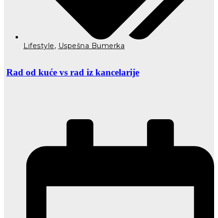
Lifestyle
,
Uspešna Bumerka
Rad od kuće vs rad iz kancelarije