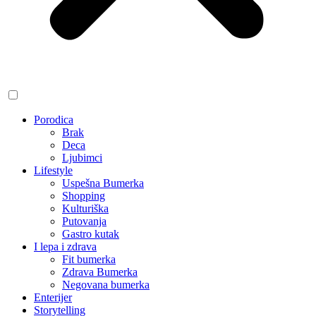
Porodica
Brak
Deca
Ljubimci
Lifestyle
Uspešna Bumerka
Shopping
Kulturiška
Putovanja
Gastro kutak
I lepa i zdrava
Fit bumerka
Zdrava Bumerka
Negovana bumerka
Enterijer
Storytelling