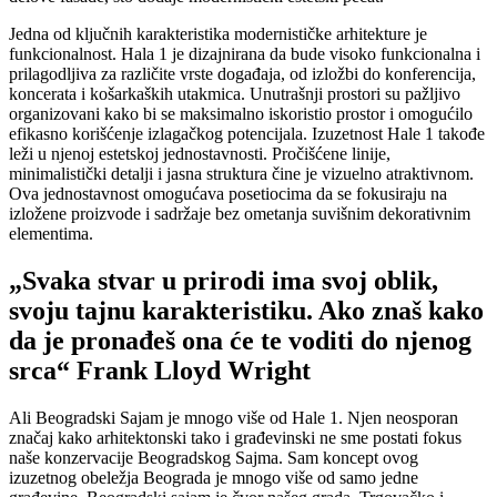
Jedna od ključnih karakteristika modernističke arhitekture je
funkcionalnost. Hala 1 je dizajnirana da bude visoko funkcionalna i
prilagodljiva za različite vrste događaja, od izložbi do konferencija,
koncerata i košarkaških utakmica. Unutrašnji prostori su pažljivo
organizovani kako bi se maksimalno iskoristio prostor i omogućilo
efikasno korišćenje izlagačkog potencijala. Izuzetnost Hale 1 takođe
leži u njenoj estetskoj jednostavnosti. Pročišćene linije,
minimalistički detalji i jasna struktura čine je vizuelno atraktivnom.
Ova jednostavnost omogućava posetiocima da se fokusiraju na
izložene proizvode i sadržaje bez ometanja suvišnim dekorativnim
elementima.
„Svaka stvar u prirodi ima svoj oblik,
svoju tajnu karakteristiku. Ako znaš kako
da je pronađeš ona će te voditi do njenog
srca“ Frank Lloyd Wright
Ali Beogradski Sajam je mnogo više od Hale 1. Njen neosporan
značaj kako arhitektonski tako i građevinski ne sme postati fokus
naše konzervacije Beogradskog Sajma. Sam koncept ovog
izuzetnog obeležja Beograda je mnogo više od samo jedne