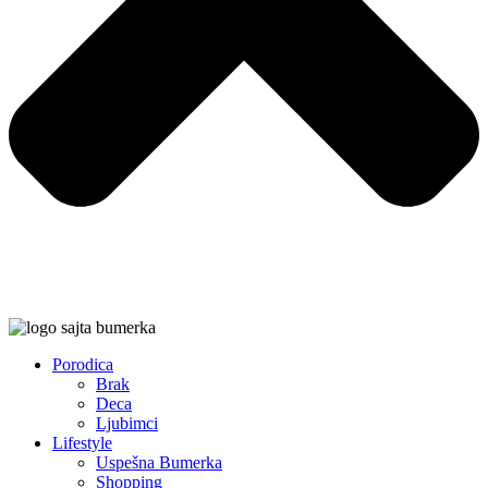
Porodica
Brak
Deca
Ljubimci
Lifestyle
Uspešna Bumerka
Shopping