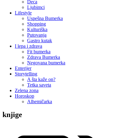
Deca
Ljubimci
Lifestyle
Uspešna Bumerka
Shopping
Kulturiška
Putovanja
Gastro kutak
I lepa i zdrava
Fit bumerka
Zdrava Bumerka
Negovana bumerka
Enterijer
Storytelling
A šta kaže on?
Tetka saveta
Zelena zona
Horoskop
Alhemičarka
knjige