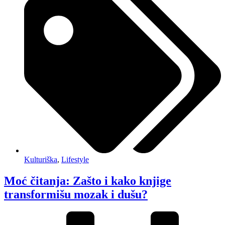
Kulturiška
,
Lifestyle
Moć čitanja: Zašto i kako knjige
transformišu mozak i dušu?