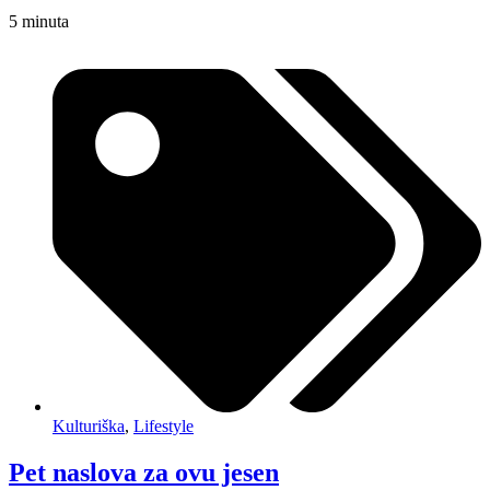
5
minuta
Kulturiška
,
Lifestyle
Pet naslova za ovu jesen