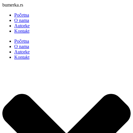
Skočite
bumerka.rs
na
Početna
sadržaj
O nama
Autorke
Kontakt
Početna
O nama
Autorke
Kontakt