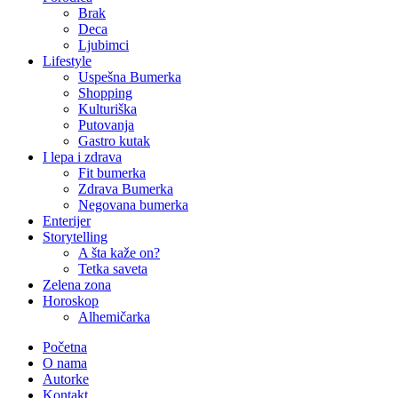
Brak
Deca
Ljubimci
Lifestyle
Uspešna Bumerka
Shopping
Kulturiška
Putovanja
Gastro kutak
I lepa i zdrava
Fit bumerka
Zdrava Bumerka
Negovana bumerka
Enterijer
Storytelling
A šta kaže on?
Tetka saveta
Zelena zona
Horoskop
Alhemičarka
Početna
O nama
Autorke
Kontakt