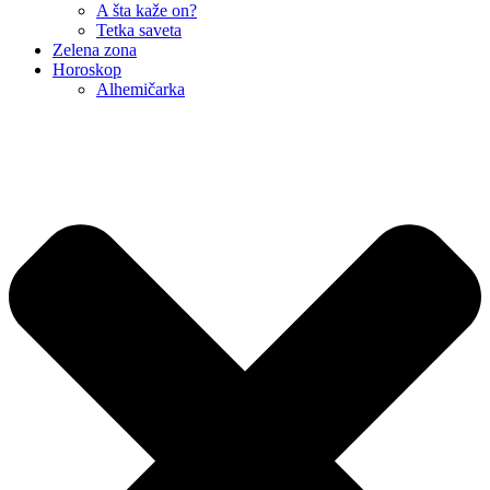
A šta kaže on?
Tetka saveta
Zelena zona
Horoskop
Alhemičarka