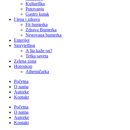
Kulturiška
Putovanja
Gastro kutak
I lepa i zdrava
Fit bumerka
Zdrava Bumerka
Negovana bumerka
Enterijer
Storytelling
A šta kaže on?
Tetka saveta
Zelena zona
Horoskop
Alhemičarka
Početna
O nama
Autorke
Kontakt
Početna
O nama
Autorke
Kontakt