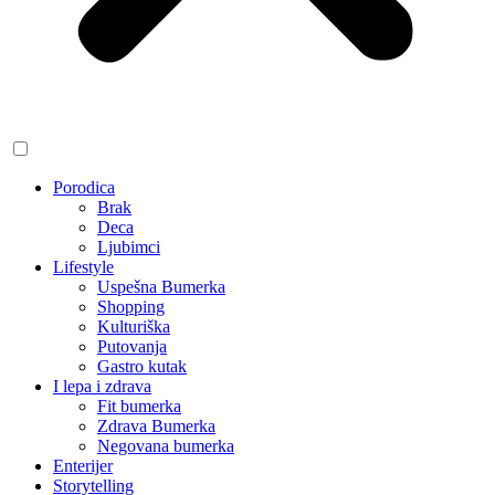
Porodica
Brak
Deca
Ljubimci
Lifestyle
Uspešna Bumerka
Shopping
Kulturiška
Putovanja
Gastro kutak
I lepa i zdrava
Fit bumerka
Zdrava Bumerka
Negovana bumerka
Enterijer
Storytelling