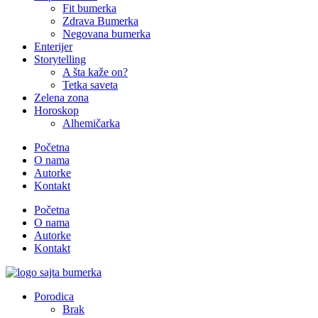
Fit bumerka
Zdrava Bumerka
Negovana bumerka
Enterijer
Storytelling
A šta kaže on?
Tetka saveta
Zelena zona
Horoskop
Alhemičarka
Početna
O nama
Autorke
Kontakt
Početna
O nama
Autorke
Kontakt
Porodica
Brak