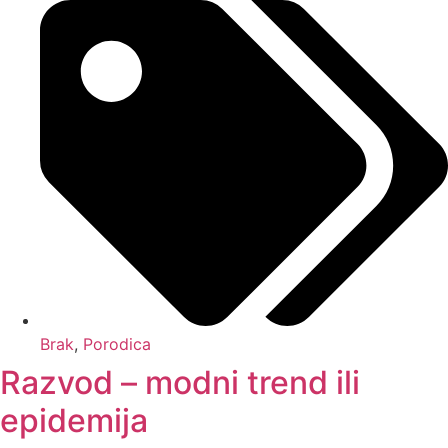
Brak
,
Porodica
Razvod – modni trend ili
epidemija