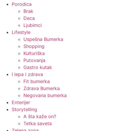
Porodica
Brak
Deca
Ljubimci
Lifestyle
Uspešna Bumerka
Shopping
Kulturiška
Putovanja
Gastro kutak
I lepa i zdrava
Fit bumerka
Zdrava Bumerka
Negovana bumerka
Enterijer
Storytelling
A šta kaže on?
Tetka saveta
Zelena zona