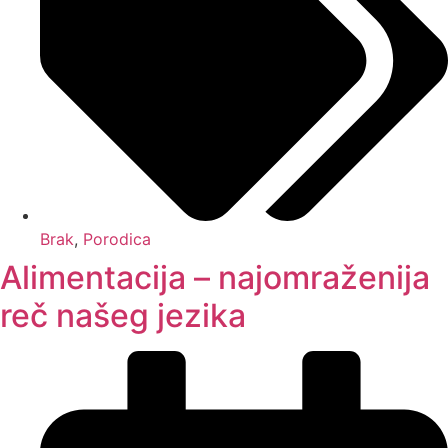
Brak
,
Porodica
Alimentacija – najomraženija
reč našeg jezika