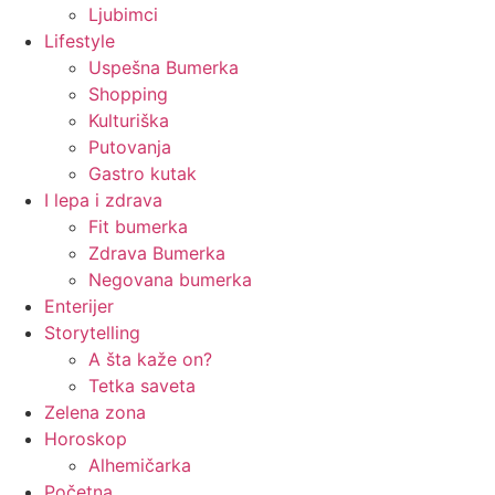
Ljubimci
Lifestyle
Uspešna Bumerka
Shopping
Kulturiška
Putovanja
Gastro kutak
I lepa i zdrava
Fit bumerka
Zdrava Bumerka
Negovana bumerka
Enterijer
Storytelling
A šta kaže on?
Tetka saveta
Zelena zona
Horoskop
Alhemičarka
Početna