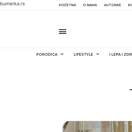
bumerka.rs
POČETNA
O NAMA
AUTORKE
K
PORODICA
LIFESTYLE
I LEPA I ZD