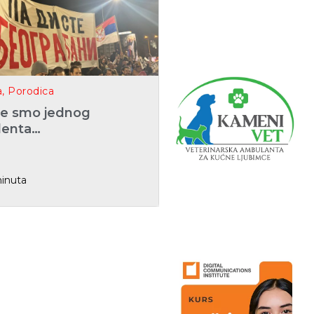
a
,
Porodica
le smo jednog
denta…
inuta