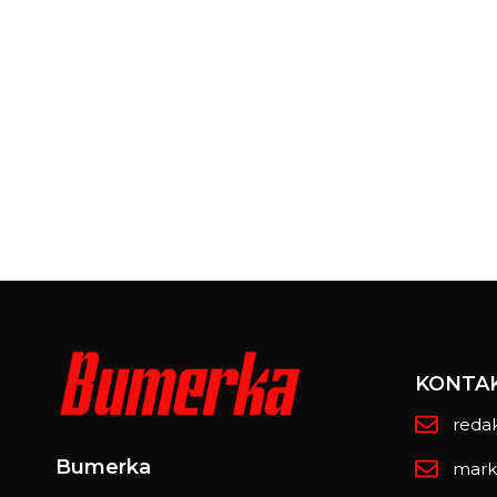
KONTA
reda
Bumerka
mark