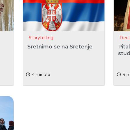
Storytelling
Dec
Sretnimo se na Sretenje
Pita
stu
4
minuta
4
m