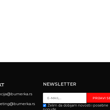
NEWSLETTER
KT
kcija@bumerka.rs
eting@bumerka.rs
Želim da dobijam novosti i posebne
ponude.