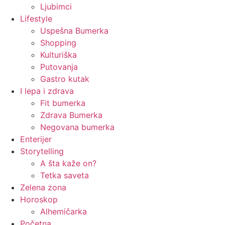
Ljubimci
Lifestyle
Uspešna Bumerka
Shopping
Kulturiška
Putovanja
Gastro kutak
I lepa i zdrava
Fit bumerka
Zdrava Bumerka
Negovana bumerka
Enterijer
Storytelling
A šta kaže on?
Tetka saveta
Zelena zona
Horoskop
Alhemičarka
Početna