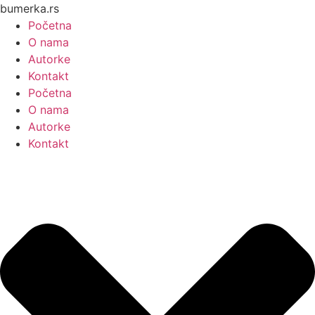
Skočite
bumerka.rs
na
Početna
sadržaj
O nama
Autorke
Kontakt
Početna
O nama
Autorke
Kontakt