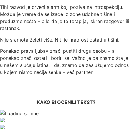
Tihi razvod je crveni alarm koji poziva na introspekciju.
Možda je vreme da se izađe iz zone udobne tišine i
preduzme nešto – bilo da je to terapija, iskren razgovor ili
rastanak.
Nije sramota želeti više. Niti je hrabrost ostati u tišini.
Ponekad prava ljubav znači pustiti drugu osobu – a
ponekad znači ostati i boriti se. Važno je da znamo šta je
u našem slučaju istina. I da, znamo da zaslužujemo odnos
u kojem nismo nečija senka – već partner.
KAKO BI OCENILI TEKST?