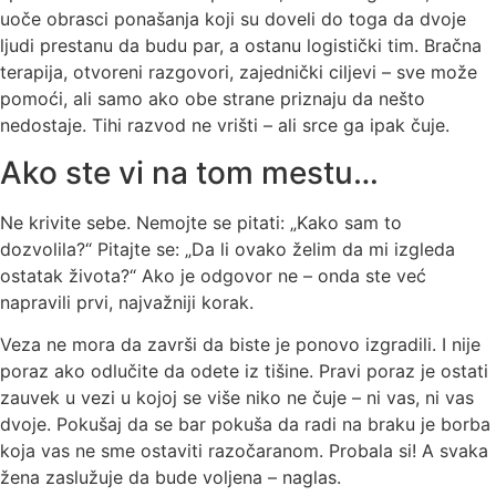
uoče obrasci ponašanja koji su doveli do toga da dvoje
ljudi prestanu da budu par, a ostanu logistički tim. Bračna
terapija, otvoreni razgovori, zajednički ciljevi – sve može
pomoći, ali samo ako obe strane priznaju da nešto
nedostaje. Tihi razvod ne vrišti – ali srce ga ipak čuje.
Ako ste vi na tom mestu…
Ne krivite sebe. Nemojte se pitati: „Kako sam to
dozvolila?“ Pitajte se: „Da li ovako želim da mi izgleda
ostatak života?“ Ako je odgovor ne – onda ste već
napravili prvi, najvažniji korak.
Veza ne mora da završi da biste je ponovo izgradili. I nije
poraz ako odlučite da odete iz tišine. Pravi poraz je ostati
zauvek u vezi u kojoj se više niko ne čuje – ni vas, ni vas
dvoje. Pokušaj da se bar pokuša da radi na braku je borba
koja vas ne sme ostaviti razočaranom. Probala si! A svaka
žena zaslužuje da bude voljena – naglas.