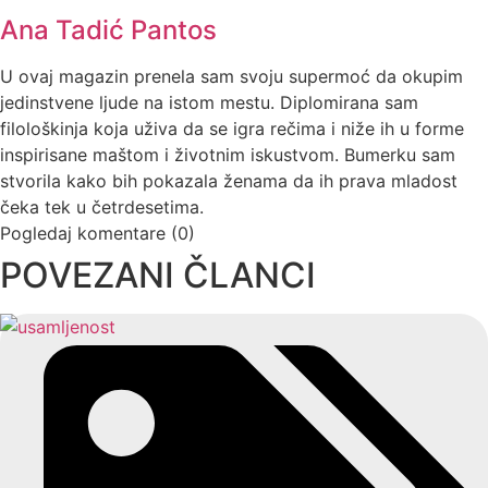
Ana Tadić Pantos
U ovaj magazin prenela sam svoju supermoć da okupim
jedinstvene ljude na istom mestu. Diplomirana sam
filološkinja koja uživa da se igra rečima i niže ih u forme
inspirisane maštom i životnim iskustvom. Bumerku sam
stvorila kako bih pokazala ženama da ih prava mladost
čeka tek u četrdesetima.
Pogledaj komentare (0)
POVEZANI ČLANCI