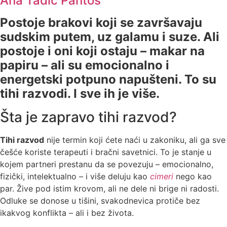
Ana Tadić Pantos
Postoje brakovi koji se završavaju
sudskim putem, uz galamu i suze. Ali
postoje i oni koji ostaju – makar na
papiru – ali su emocionalno i
energetski potpuno napušteni. To su
tihi razvodi. I sve ih je više.
Šta je zapravo tihi razvod?
Tihi razvod
nije termin koji ćete naći u zakoniku, ali ga sve
češće koriste terapeuti i bračni savetnici. To je stanje u
kojem partneri prestanu da se povezuju – emocionalno,
fizički, intelektualno – i više deluju kao
cimeri
nego kao
par. Žive pod istim krovom, ali ne dele ni brige ni radosti.
Odluke se donose u tišini, svakodnevica protiče bez
ikakvog konflikta – ali i bez života.