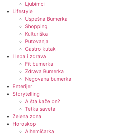
Ljubimci
Lifestyle
Uspešna Bumerka
Shopping
Kulturiška
Putovanja
Gastro kutak
I lepa i zdrava
Fit bumerka
Zdrava Bumerka
Negovana bumerka
Enterijer
Storytelling
A šta kaže on?
Tetka saveta
Zelena zona
Horoskop
Alhemičarka