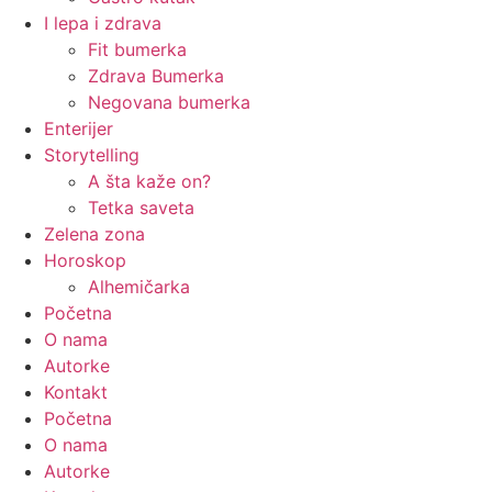
I lepa i zdrava
Fit bumerka
Zdrava Bumerka
Negovana bumerka
Enterijer
Storytelling
A šta kaže on?
Tetka saveta
Zelena zona
Horoskop
Alhemičarka
Početna
O nama
Autorke
Kontakt
Početna
O nama
Autorke