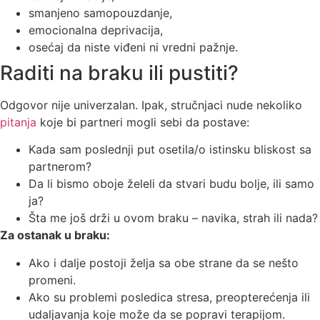
smanjeno samopouzdanje,
emocionalna deprivacija,
osećaj da niste viđeni ni vredni pažnje.
Raditi na braku ili pustiti?
Odgovor nije univerzalan. Ipak, stručnjaci nude nekoliko
pitanja
koje bi partneri mogli sebi da postave:
Kada sam poslednji put osetila/o istinsku bliskost sa
partnerom?
Da li bismo oboje želeli da stvari budu bolje, ili samo
ja?
Šta me još drži u ovom braku – navika, strah ili nada?
Za ostanak u braku:
Ako i dalje postoji želja sa obe strane da se nešto
promeni.
Ako su problemi posledica stresa, preopterećenja ili
udaljavanja koje može da se popravi terapijom.