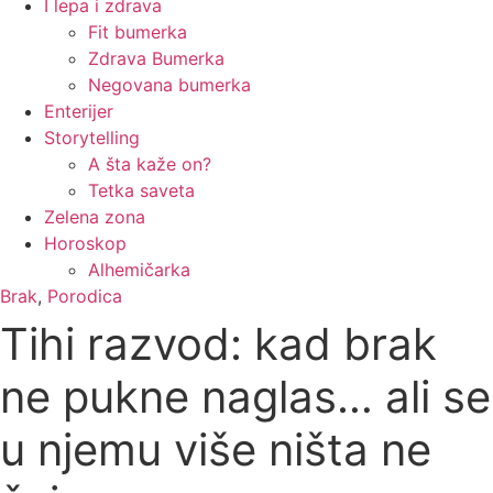
I lepa i zdrava
Fit bumerka
Zdrava Bumerka
Negovana bumerka
Enterijer
Storytelling
A šta kaže on?
Tetka saveta
Zelena zona
Horoskop
Alhemičarka
Brak
,
Porodica
Tihi razvod: kad brak
ne pukne naglas… ali se
u njemu više ništa ne