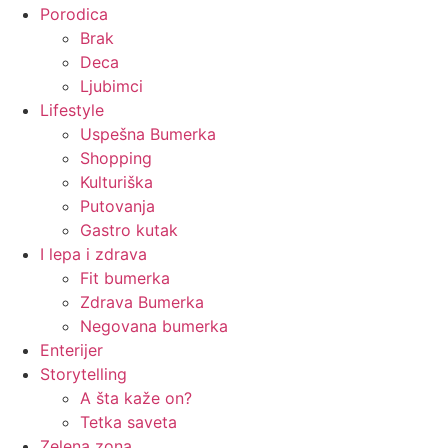
Porodica
Brak
Deca
Ljubimci
Lifestyle
Uspešna Bumerka
Shopping
Kulturiška
Putovanja
Gastro kutak
I lepa i zdrava
Fit bumerka
Zdrava Bumerka
Negovana bumerka
Enterijer
Storytelling
A šta kaže on?
Tetka saveta
Zelena zona