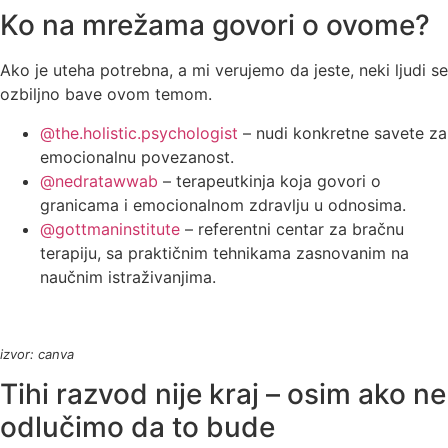
Ko na mrežama govori o ovome?
Ako je uteha potrebna, a mi verujemo da jeste, neki ljudi se
ozbiljno bave ovom temom.
@the.holistic.psychologist
– nudi konkretne savete za
emocionalnu povezanost.
@nedratawwab
– terapeutkinja koja govori o
granicama i emocionalnom zdravlju u odnosima.
@gottmaninstitute
– referentni centar za bračnu
terapiju, sa praktičnim tehnikama zasnovanim na
naučnim istraživanjima.
izvor: canva
Tihi razvod nije kraj – osim ako ne
odlučimo da to bude