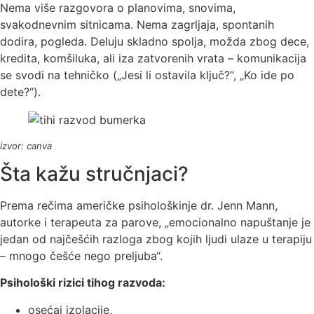
Nema više razgovora o planovima, snovima,
svakodnevnim sitnicama. Nema zagrljaja, spontanih
dodira, pogleda. Deluju skladno spolja, možda zbog dece,
kredita, komšiluka, ali iza zatvorenih vrata – komunikacija
se svodi na tehničko („Jesi li ostavila ključ?“, „Ko ide po
dete?“).
izvor: canva
Šta kažu stručnjaci?
Prema rečima američke psihološkinje dr. Jenn Mann,
autorke i terapeuta za parove, „emocionalno napuštanje je
jedan od najčešćih razloga zbog kojih ljudi ulaze u terapiju
– mnogo češće nego preljuba“.
Psihološki rizici tihog razvoda:
osećaj izolacije,