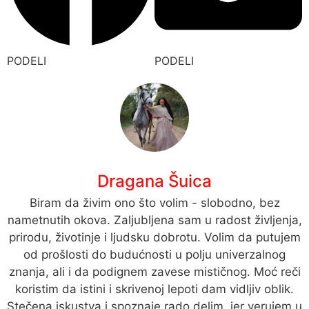
PODELI
PODELI
Dragana Šuica
Biram da živim ono što volim - slobodno, bez
nametnutih okova. Zaljubljena sam u radost življenja,
prirodu, životinje i ljudsku dobrotu. Volim da putujem
od prošlosti do budućnosti u polju univerzalnog
znanja, ali i da podignem zavese mističnog. Moć reči
koristim da istini i skrivenoj lepoti dam vidljiv oblik.
Stečena iskustva i spoznaje rado delim, jer verujem u