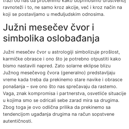
traži od nas da procenimo kako doprinosimo društvenoj
ravnoteži i to, ne samo kroz akcije, već i kroz način na
koji se postavljamo u međuljudskim odnosima.
Južni mesečev čvor i
simbolika oslobađanja
Južni mesečev čvor u astrologiji simbolizuje prošlost,
karmičke obrasce i ono što je potrebno otpustiti kako
bismo nastavili napred. Zato solarne eklipse blizu
Južnog mesečevog čvora (generalno) predstavljaju
vreme kada treba da prekinemo stare navike i obrasce
ponašanja – sve ono što nas sprečavaju da rastemo.
Vaga, znak kompromisa i partnerstva, osvetliće situacije
u kojima smo se odricali sebe zarad mira sa drugima.
Zbog toga je ovo odlična prilika da prekinemo sa
tendencijom ugađanja drugima na račun sopstvene
autentičnosti.