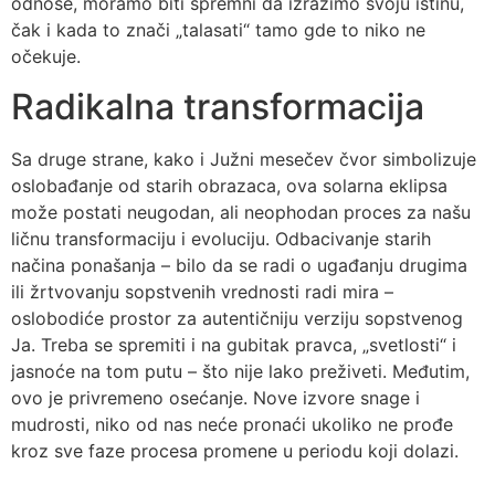
odnose, moramo biti spremni da izrazimo svoju istinu,
čak i kada to znači „talasati“ tamo gde to niko ne
očekuje.
Radikalna transformacija
Sa druge strane, kako i Južni mesečev čvor simbolizuje
oslobađanje od starih obrazaca, ova solarna eklipsa
može postati neugodan, ali neophodan proces za našu
ličnu transformaciju i evoluciju. Odbacivanje starih
načina ponašanja – bilo da se radi o ugađanju drugima
ili žrtvovanju sopstvenih vrednosti radi mira –
oslobodiće prostor za autentičniju verziju sopstvenog
Ja. Treba se spremiti i na gubitak pravca, „svetlosti“ i
jasnoće na tom putu – što nije lako preživeti. Međutim,
ovo je privremeno osećanje. Nove izvore snage i
mudrosti, niko od nas neće pronaći ukoliko ne prođe
kroz sve faze procesa promene u periodu koji dolazi.