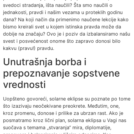
svedoci stradanja, išta naučili? Šta smo naučili o
jednakosti, pravdi i našim vezama u proteklih godinu
dana? Na koji način da primenimo naučene lekcije kako
bismo kreirali svet u kojem istinska pravda može da
dobije na značaju? Ovo je i poziv da izbalansiramo našu
svest i posvećenost onome što zapravo donosi bilo
kakvu (pravu!) pravdu.
Unutrašnja borba i
prepoznavanje sopstvene
vrednosti
Uopšteno govoreći, solarne eklipse su poznate po tome
što izazivaju neočekivane preokrete. Međutim, one,
kroz promenu, donose i prilike za ubrzan rast. Ako je
posmatramo kroz lični plan, solarna eklipsa u Vagi nas
suočava s temama „stvaranja“ mira, diplomatije,