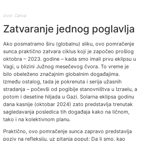
Izvor: Canva
Zatvaranje jednog poglavlja
Ako posmatramo širu (globalnu) sliku, ovo pomračenje
sunca praktično zatvara ciklus koji je započeo prošlog
oktobra – 2023. godine – kada smo imali prvu eklipsu u
Vagi, u blizini Južnog mesečevog čvora. To vreme je
bilo obeleženo značajnim globalnim događajima.
Između ostalog, tada je pokrenuta i serija užasnih
stradanja – počevši od pogibije stanovništva u Izraelu, a
potom i desetine hiljada u Gazi. Solarna eklipsa godinu
dana kasnije (oktobar 2024) zato predstavlja trenutak
sagledavanja posledica tih događaja kako na ličnom,
tako i na kolektivnom planu.
Praktično, ovo pomračenje sunca zapravo predstavlja
poziv na refleksiju, uz pitanja poput: Da li smo, kao