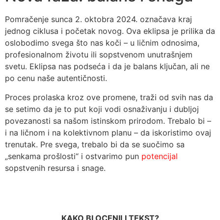
Pomračenje sunca 2. oktobra 2024. označava kraj
jednog ciklusa i početak novog. Ova eklipsa je prilika da
oslobodimo svega što nas koči – u ličnim odnosima,
profesionalnom životu ili sopstvenom unutrašnjem
svetu. Eklipsa nas podseća i da je balans ključan, ali ne
po cenu naše autentičnosti.
Proces prolaska kroz ove promene, traži od svih nas da
se setimo da je to put koji vodi osnaživanju i dubljoj
povezanosti sa našom istinskom prirodom. Trebalo bi –
i na ličnom i na kolektivnom planu – da iskoristimo ovaj
trenutak. Pre svega, trebalo bi da se suočimo sa
„senkama prošlosti“ i ostvarimo pun
potencijal
sopstvenih resursa i snage.
KAKO BI OCENILI TEKST?