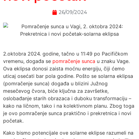
26/09/2024
2.oktobra 2024. godine, tačno u 11:49 po Pacifičkom
vremenu, događa se
pomračenje sunca
u znaku Vage.
Ova eklipsa donosi zaista moćnu energiju, čiji ćemo
uticaj osećati bar pola godine. Pošto se solarna eklipsa
(pomračenje sunca) događa u blizini Južnog
mesečevog čvora, biće ključna za završetke,
oslobađanje starih obrazaca i duboku transformaciju –
kako na ličnom, tako i na kolektivnom planu. Zbog toga
je ovo pomračenje sunca praktično i prekretnica i novi
početak.
Kako bismo potencijale ove solarne eklipse razumeli na