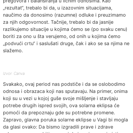
pregovora i balansiranja u ličnim odnosima. Kao
„rezultat“, trebalo bi da, u izazovnim situacijama,
naučimo da donosimo (razumne) odluke i preuzimamo
za njih odgovornost. Tačnije, trebalo bi da jasnije
razlikujemo situacije u kojima ćemo se (po svaku cenu)
boriti za ono u šta verujemo, od onih u kojima ćemo
„podvući crtu“ i saslušati druge, čak i ako se sa njima ne
slažemo.
Izvor: Canva
Svakako, ovaj period nas podstiče i da se oslobodimo
odnosa i obrazaca koji nas sputavaju. Na primer, onima
koji su u vezi u kojoj guše svoje mišljenje i stavljaju
potrebe drugih ispred svojih, ova solarna eklipsa će
pomoći da prepoznaju gde su potrebne promene.
Zapravo, glavna poruka solarne eklipse u Vagi bi mogla
da glasi ovako: Da bismo izgradili prave i zdrave