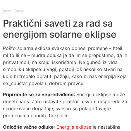
Izvor: Canva
Praktični saveti za rad sa
energijom solarne eklipse
Pošto solarna eklipsa svakako donosi promene – hteli
mi to ili ne – mudra odluka je da im se prepustimo, da ih
prihvatimo i, na kraju, iskoristimo. Ne gubeći iz vida
simboliku eklipse u Vagi, postoji još nekoliko stvari na
koje bi trebalo obratiti pažnju, kako bi nas energija koja
se „spušta“ povela u dobrom pravcu:
Pripremite se za nepredviđeno
: Energija eklipse može
doneti haos. Zato ostavite prostor u svom rasporedu za
neočekivane događaje, svesno se prilagođavajte
promenama i budite fleksibilni.
Odložite važne odluke
:
Energija eklipse
je nestabilna.