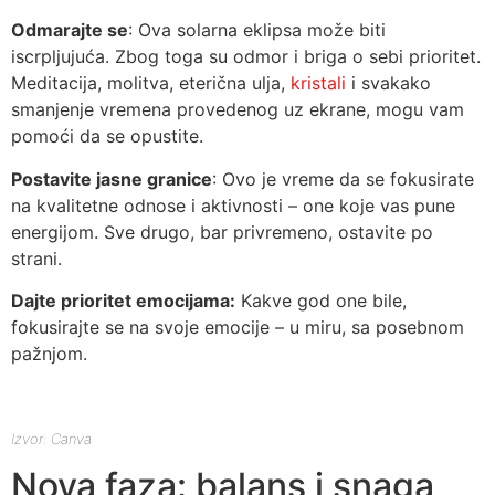
Odmarajte se
: Ova solarna eklipsa može biti
iscrpljujuća. Zbog toga su odmor i briga o sebi prioritet.
Meditacija, molitva, eterična ulja,
kristali
i svakako
smanjenje vremena provedenog uz ekrane, mogu vam
pomoći da se opustite.
Postavite jasne granice
: Ovo je vreme da se fokusirate
na kvalitetne odnose i aktivnosti – one koje vas pune
energijom. Sve drugo, bar privremeno, ostavite po
strani.
Dajte prioritet emocijama:
Kakve god one bile,
fokusirajte se na svoje emocije – u miru, sa posebnom
pažnjom.
Izvor: Canva
Nova faza: balans i snaga