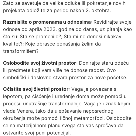
Zato se savetuje da velike odluke ili pokretanje novih
projekata odložite za period nakon 2. oktobra.
Razmislite o promenama u odnosima
: Revidirajte svoje
odnose od aprila 2023. godine do danas, uz pitanja kao
što su: Šta se promenilo?; Šta mi ne donosi nikakav
kvalitet?; Koje obrasce ponašanja želim da
transformišem?
Oslobodite svoj životni prostor
: Donirajte staru odeću
ili predmete koji vam više ne donose radost. Ovo
simbolički i doslovno stvara prostor za nove početke.
Očistite svoj životni prostor
: Vaga je povezana s
lepotom, pa čišćenje i uređenje doma može pomoći u
procesu unutrašnje transformacije. Vaga je i znak kojim
vlada Venera, tako da ulepšavanje neposrednog
okruženja može pomoći ličnoj metamorfozi. Oslobodite
se na materijalnom planu svega što vas sprečava da
ostvarite svoj puni potencijal.