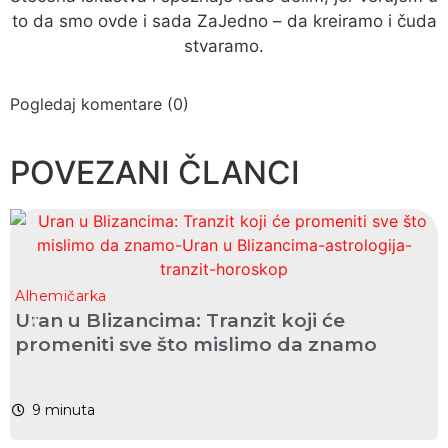
to da smo ovde i sada ZaJedno – da kreiramo i čuda
stvaramo.
Pogledaj komentare (0)
POVEZANI ČLANCI
Alhemičarka
Uran u Blizancima: Tranzit koji će
promeniti sve što mislimo da znamo
9
minuta