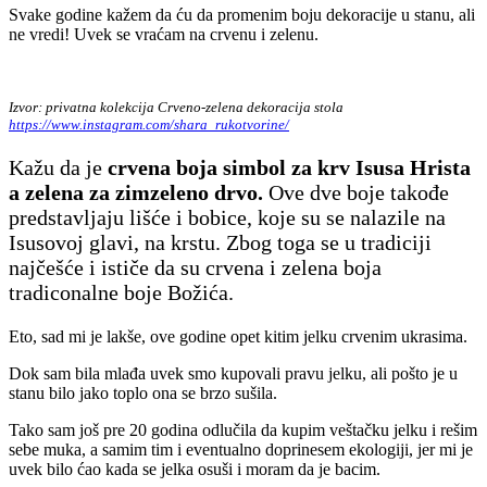
Svake godine kažem da ću da promenim boju dekoracije u stanu, ali
ne vredi! Uvek se vraćam na crvenu i zelenu.
Izvor: privatna kolekcija Crveno-zelena dekoracija stola
https://www.instagram.com/shara_rukotvorine/
Kažu da je
crvena boja simbol za krv Isusa Hrista
a zelena za zimzeleno drvo.
Ove dve boje takođe
predstavljaju lišće i bobice, koje su se nalazile na
Isusovoj glavi, na krstu. Zbog toga se u tradiciji
najčešće i ističe da su crvena i zelena boja
tradiconalne boje Božića.
Eto, sad mi je lakše, ove godine opet kitim jelku crvenim ukrasima.
Dok sam bila mlađa uvek smo kupovali pravu jelku, ali pošto je u
stanu bilo jako toplo ona se brzo sušila.
Tako sam još pre 20 godina odlučila da kupim veštačku jelku i rešim
sebe muka, a samim tim i eventualno doprinesem ekologiji, jer mi je
uvek bilo ćao kada se jelka osuši i moram da je bacim.