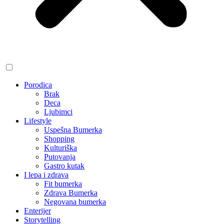
Porodica
Brak
Deca
Ljubimci
Lifestyle
Uspešna Bumerka
Shopping
Kulturiška
Putovanja
Gastro kutak
I lepa i zdrava
Fit bumerka
Zdrava Bumerka
Negovana bumerka
Enterijer
Storytelling