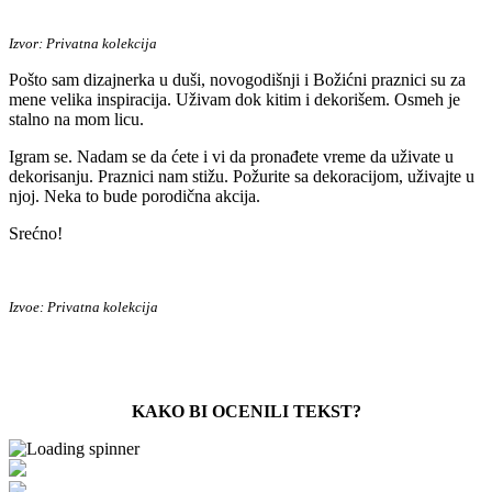
Izvor: Privatna kolekcija
Pošto sam dizajnerka u duši, novogodišnji i Božićni praznici su za
mene velika inspiracija. Uživam dok kitim i dekorišem. Osmeh je
stalno na mom licu.
Igram se. Nadam se da ćete i vi da pronađete vreme da uživate u
dekorisanju. Praznici nam stižu. Požurite sa dekoracijom, uživajte u
njoj. Neka to bude porodična akcija.
Srećno!
Izvoe: Privatna kolekcija
KAKO BI OCENILI TEKST?