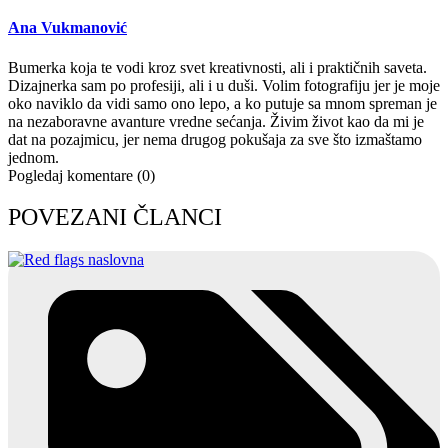
Ana Vukmanović
Bumerka koja te vodi kroz svet kreativnosti, ali i praktičnih saveta.
Dizajnerka sam po profesiji, ali i u duši. Volim fotografiju jer je moje
oko naviklo da vidi samo ono lepo, a ko putuje sa mnom spreman je
na nezaboravne avanture vredne sećanja. Živim život kao da mi je
dat na pozajmicu, jer nema drugog pokušaja za sve što izmaštamo
jednom.
Pogledaj komentare (0)
POVEZANI ČLANCI