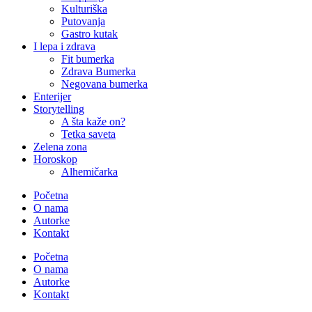
Kulturiška
Putovanja
Gastro kutak
I lepa i zdrava
Fit bumerka
Zdrava Bumerka
Negovana bumerka
Enterijer
Storytelling
A šta kaže on?
Tetka saveta
Zelena zona
Horoskop
Alhemičarka
Početna
O nama
Autorke
Kontakt
Početna
O nama
Autorke
Kontakt