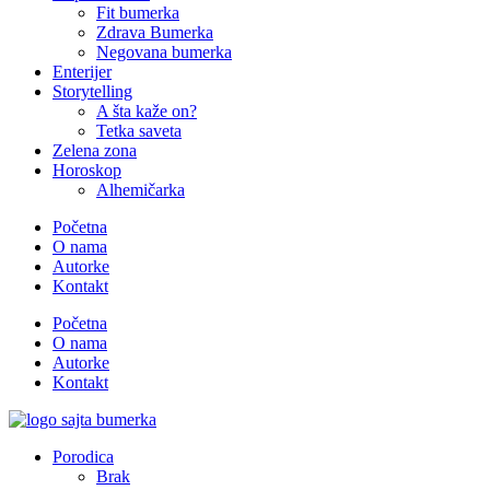
Fit bumerka
Zdrava Bumerka
Negovana bumerka
Enterijer
Storytelling
A šta kaže on?
Tetka saveta
Zelena zona
Horoskop
Alhemičarka
Početna
O nama
Autorke
Kontakt
Početna
O nama
Autorke
Kontakt
Porodica
Brak