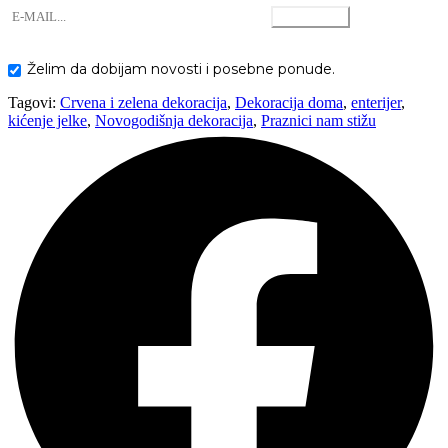
Želim da dobijam novosti i posebne ponude.
Tagovi:
Crvena i zelena dekoracija
,
Dekoracija doma
,
enterijer
,
kićenje jelke
,
Novogodišnja dekoracija
,
Praznici nam stižu