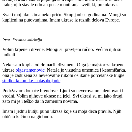
trake, njih stavite odmah posle montiranja svetiljki, pre ukrasa.
Svaki moj ukras ima neku priču. Skupljani su godinama. Mnogi su
kupljeni na putovanjima. Imam ukrase iz raznih delova Evrope.
Izvor: Privatna kolekcija
Volim krpene i drvene. Mnogi su pravljeni ručno. Većina njih su
unikati.
Neke sam kupila od domaćih dizajnera. Olga je majstor za krpene
ukrase
olgastamenovic
, Nataša je vizuelna umetnica i keramičarka,
ona je zadužena za neveovatne rukom oslikane porcelanske kugle
studio_keramike_natasabojanic
.
Podržavam domaće brendove. Ljudi su neverovatno talentovani i
vredni. Volim njihove ukrase na jelci. Svi ukrasi su mi jako dragi,
zato mi je i teško da ih zamenim novima.
Imam i jednu kutiju punu ukrasa koje su moja deca pravila. Njih
obično kačimo na girlandu.