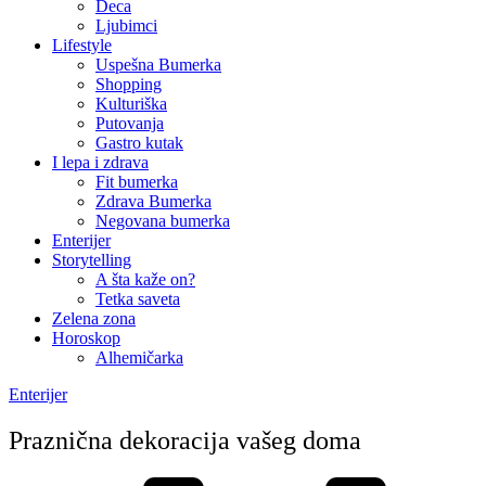
Deca
Ljubimci
Lifestyle
Uspešna Bumerka
Shopping
Kulturiška
Putovanja
Gastro kutak
I lepa i zdrava
Fit bumerka
Zdrava Bumerka
Negovana bumerka
Enterijer
Storytelling
A šta kaže on?
Tetka saveta
Zelena zona
Horoskop
Alhemičarka
Enterijer
Praznična dekoracija vašeg doma