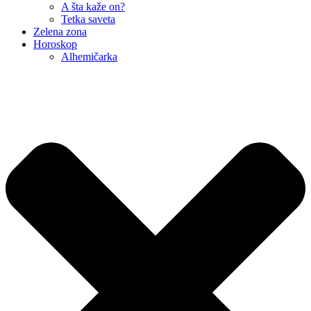
A šta kaže on?
Tetka saveta
Zelena zona
Horoskop
Alhemičarka