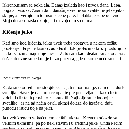
Iskreno,nisam se pokajala. Danas izgleda kao i prvog dana. Lepa,
bogata i visoka. Znam da u današnje vreme su kvalitetne jelke jako
skupe, ali verujte mi to nisu bačene pare. Isplatila je sebe odavno.
Moja deca su rasla uz nju, a i mi zajedno sa njima.
Kićenje jelke
Kad smo kod kićenja, jelku uvek treba postaviti u nekom ćošku
prostorije, da je ne bismo zaobilazili dok prolazimo kroz prostoriju, a
i tako zauzima najmanje mesta. Zato sam kao idealan kutak odabrala
ćošak dnevne sobe koji je blizu prozora, gde nikome neće smetati.
Izvor: Privatna kolekcija
Kada smo odredili mesto gde će stajati i montirali je, na red su došle
svetiljke. Savet je da lampice upalite pre postavljanja, kako biste
videli da li ste ih pravilno rasporedili. Najbolje su jednobojne
svetiljke, jer na taj način ostali ukrasi dolaze do izražaja, daju
punoću i ističu boje na jelci.
Ja uvek krenem sa kačenjem velikih ukrasa. Krenem odozdo sa
velikim ukrasima, pa po neki stavim i u sredinu jelke. Onda kačim
srednje, a sa malima popunjavam rupe. Ako imate mašne ili neke