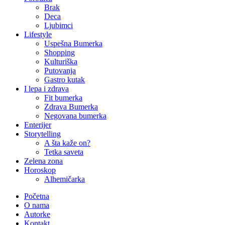
Brak
Deca
Ljubimci
Lifestyle
Uspešna Bumerka
Shopping
Kulturiška
Putovanja
Gastro kutak
I lepa i zdrava
Fit bumerka
Zdrava Bumerka
Negovana bumerka
Enterijer
Storytelling
A šta kaže on?
Tetka saveta
Zelena zona
Horoskop
Alhemičarka
Početna
O nama
Autorke
Kontakt