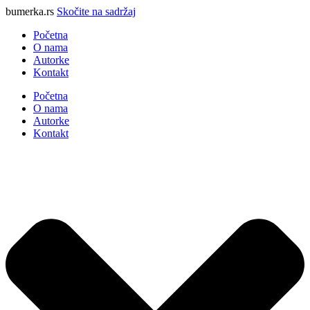
bumerka.rs
Skočite na sadržaj
Početna
O nama
Autorke
Kontakt
Početna
O nama
Autorke
Kontakt