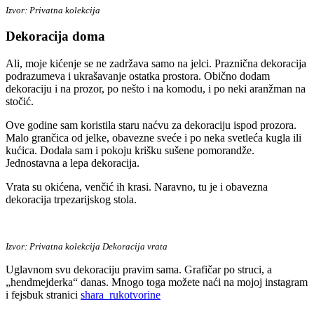
Izvor: Privatna kolekcija
Dekoracija doma
Ali, moje kićenje se ne zadržava samo na jelci. Praznična dekoracija
podrazumeva i ukrašavanje ostatka prostora. Obično dodam
dekoraciju i na prozor, po nešto i na komodu, i po neki aranžman na
stočić.
Ove godine sam koristila staru naćvu za dekoraciju ispod prozora.
Malo grančica od jelke, obavezne sveće i po neka svetleća kugla ili
kućica. Dodala sam i pokoju krišku sušene pomorandže.
Jednostavna a lepa dekoracija.
Vrata su okićena, venčić ih krasi. Naravno, tu je i obavezna
dekoracija trpezarijskog stola.
Izvor: Privatna kolekcija Dekoracija vrata
Uglavnom svu dekoraciju pravim sama. Grafičar po struci, a
„hendmejderka“ danas. Mnogo toga možete naći na mojoj instagram
i fejsbuk stranici
shara_rukotvorine