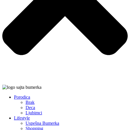
Porodica
Brak
Deca
Ljubimci
Lifestyle
Uspešna Bumerka
Shopping