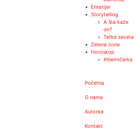
Enterijer
Storytelling
A šta kaže
on?
Tetka saveta
Zelena zona
Horoskop
Alhemičarka
Početna
O nama
Autorke
Kontakt