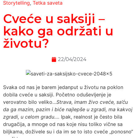
Storytelling
,
Tetka saveta
Cveće u saksiji –
kako ga održati u
životu?
22/04/2024
Svaka od nas je barem jedanput u životu na poklon
dobila cveće u saksiji. Početno oduševljenje je
verovatno bilo veliko…
Strava, imam živo cveće, sa’ću
da ga mazim, pazim i biće najlepše u zgradi, ma kakvoj
zgradi, u celom gradu….
Ipak, realnost je često bila
drugačija, a mnoge od nas koje nisu toliko vične sa
biljkama, doživele su i da im se to isto cveće „ponosno“