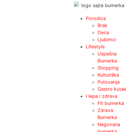
Porodica
Brak
Deca
Ljubimci
Lifestyle
Uspešna
Bumerka
Shopping
Kulturiška
Putovanja
Gastro kutak
I lepa i zdrava
Fit bumerka
Zdrava
Bumerka
Negovana
bumerka