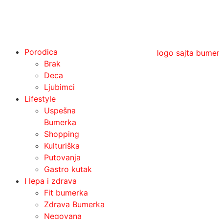
Porodica
Brak
Deca
Ljubimci
Lifestyle
Uspešna
Bumerka
Shopping
Kulturiška
Putovanja
Gastro kutak
I lepa i zdrava
Fit bumerka
Zdrava Bumerka
Negovana