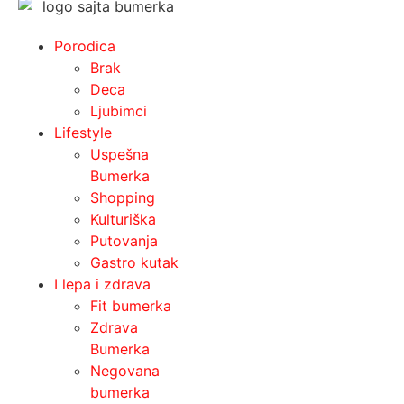
Porodica
Brak
Deca
Ljubimci
Lifestyle
Uspešna
Bumerka
Shopping
Kulturiška
Putovanja
Gastro kutak
I lepa i zdrava
Fit bumerka
Zdrava
Bumerka
Negovana
bumerka