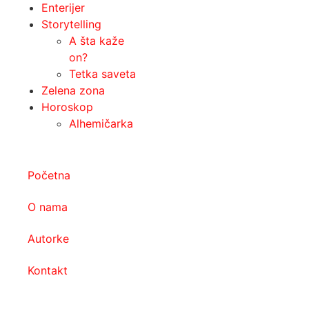
Enterijer
Storytelling
A šta kaže
on?
Tetka saveta
Zelena zona
Horoskop
Alhemičarka
Početna
O nama
Autorke
Kontakt