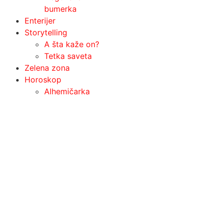
bumerka
Enterijer
Storytelling
A šta kaže on?
Tetka saveta
Zelena zona
Horoskop
Alhemičarka