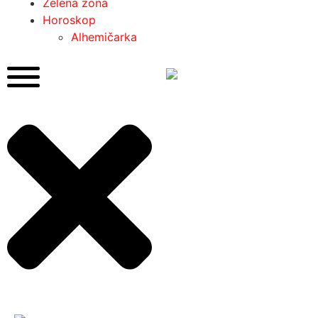
Zelena zona
Horoskop
Alhemičarka