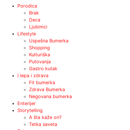
Porodica
Brak
Deca
Ljubimci
Lifestyle
Uspešna Bumerka
Shopping
Kulturiška
Putovanja
Gastro kutak
I lepa i zdrava
Fit bumerka
Zdrava Bumerka
Negovana bumerka
Enterijer
Storytelling
A šta kaže on?
Tetka saveta